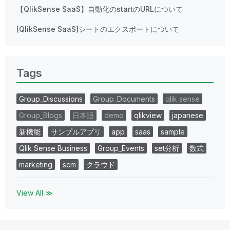
【QlikSense SaaS】自動化のstartのURLについて
[QlikSense SaaS]シートのエクスポートについて
Tags
Group_Discussions
Group_Documents
qlik sense
Group_Blogs
日本語
demo
qlikview
japanese
新機能
サンプルアプリ
app
saas
sample
Qlik Sense Business
Group_Events
set分析
数式
marketing
scm
クラウド
View All ≫