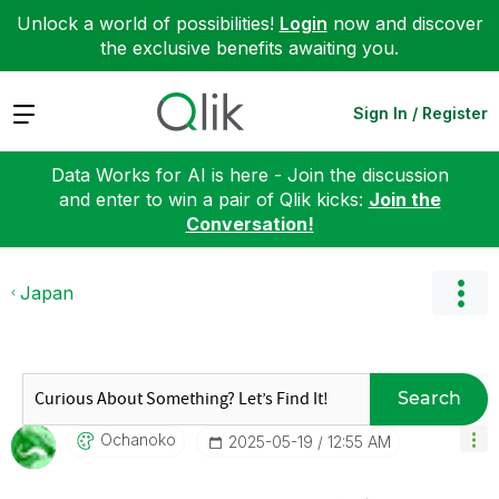
Unlock a world of possibilities!
Login
now and discover
the exclusive benefits awaiting you.
Expand
Sign In / Register
Data Works for AI is here - Join the discussion
and enter to win a pair of Qlik kicks:
Join the
Conversation!
Japan
Search
Ochanoko
‎2025-05-19
12:55 AM