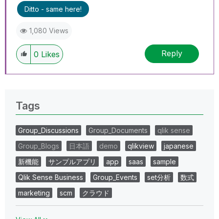
Ditto - same here!
1,080 Views
Reply
0
Likes
Tags
Group_Discussions
Group_Documents
qlik sense
Group_Blogs
日本語
demo
qlikview
japanese
新機能
サンプルアプリ
app
saas
sample
Qlik Sense Business
Group_Events
set分析
数式
marketing
scm
クラウド