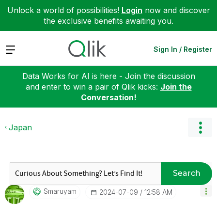
Unlock a world of possibilities!
Login
now and discover
the exclusive benefits awaiting you.
Expand
Sign In / Register
Data Works for AI is here - Join the discussion
and enter to win a pair of Qlik kicks:
Join the
Conversation!
Japan
Search
Smaruyam
‎2024-07-09
12:58 AM