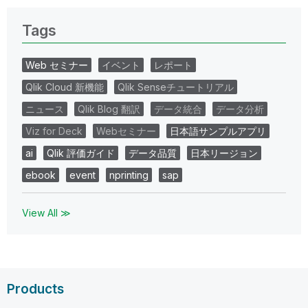
Tags
Web セミナー
イベント
レポート
Qlik Cloud 新機能
Qlik Senseチュートリアル
ニュース
Qlik Blog 翻訳
データ統合
データ分析
Viz for Deck
Webセミナー
日本語サンプルアプリ
ai
Qlik 評価ガイド
データ品質
日本リージョン
ebook
event
nprinting
sap
View All ≫
Products