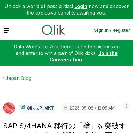
Unlock a world of possibilities!
Login
now and discover
the exclusive benefits awaiting you.
Expand
Sign In / Register
Data Works for AI is here - Join the discussion
and enter to win a pair of Qlik kicks:
Join the
Conversation!
Japan Blog
‎2026-05-08
12:05 AM
Qlik_JP_MKT
SAP S/4HANA 移行の「壁」を突破す