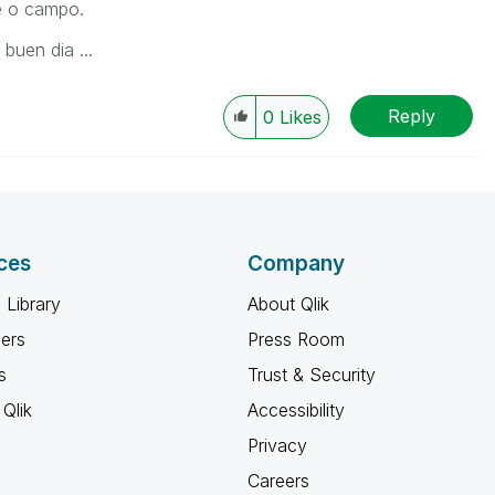
le o campo.
buen dia ...
Reply
0
Likes
ces
Company
 Library
About Qlik
ners
Press Room
s
Trust & Security
Qlik
Accessibility
Privacy
Careers