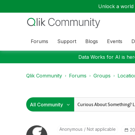
Unlock a world o
Forums
Support
Blogs
Events
D
Data Works for AI is here
Qlik Community
Forums
Groups
Locati
Anonymous
Not applicable
‎2