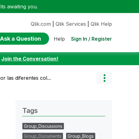
ts awaiting you.
Qlik.com
|
Qlik Services
|
Qlik Help
Ask a Question
Sign In / Register
Help
:
Join the Conversation!
r las diferentes col...
Tags
Group_Discussions
Group_Documents
Group_Blogs