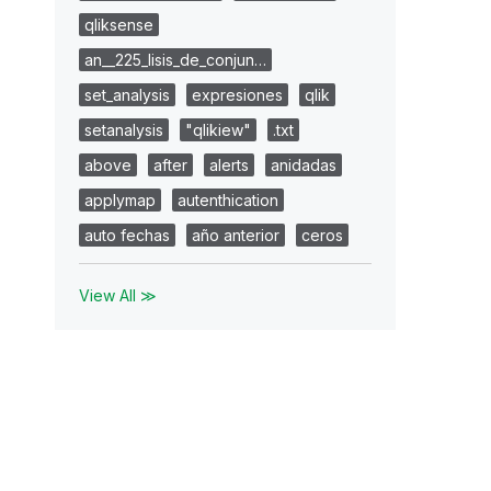
qliksense
an__225_lisis_de_conjun…
set_analysis
expresiones
qlik
setanalysis
"qlikiew"
.txt
above
after
alerts
anidadas
applymap
autenthication
auto fechas
año anterior
ceros
View All ≫