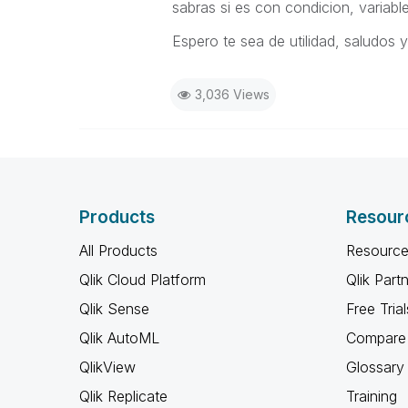
sabras si es con condicion, variab
Espero te sea de utilidad, saludos y 
3,036 Views
Products
Resour
All Products
Resource
Qlik Cloud Platform
Qlik Part
Qlik Sense
Free Trial
Qlik AutoML
Compare 
QlikView
Glossary
Qlik Replicate
Training