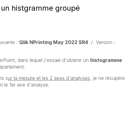
r un histgramme groupé
uivante :
Qlik NPrinting May 2022 SR4
/ Version :
rPoint, dans lequel j'essaie d'obtenir un
histogramme
département.
ns s
ur la mesure et les 2 axes d'analyses
, je ne récupère
t le 1er axe d'analyse.