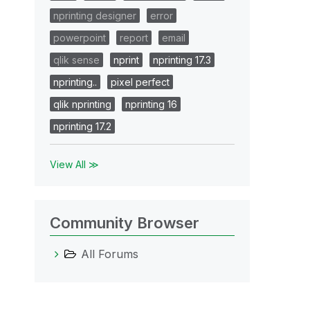
nprinting designer
error
powerpoint
report
email
qlik sense
nprint
nprinting 17.3
nprinting..
pixel perfect
qlik nprinting
nprinting 16
nprinting 17.2
View All ≫
Community Browser
All Forums