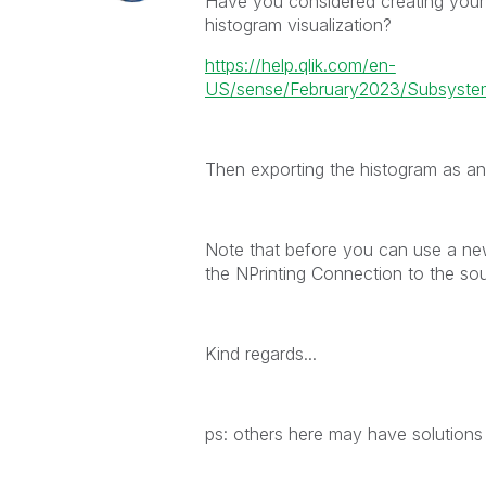
Have you considered creating your 
histogram visualization?
https://help.qlik.com/en-
US/sense/February2023/Subsystems
Then exporting the histogram as an
Note that before you can use a new
the NPrinting Connection to the sou
Kind regards...
ps: others here may have solutions 