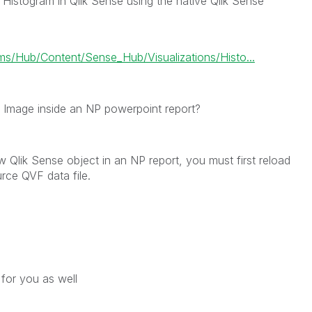
Histogram in Qlik Sense using the native Qlik Sense
/Hub/Content/Sense_Hub/Visualizations/Histo...
 Image inside an NP powerpoint report?
 Qlik Sense object in an NP report, you must first reload
rce QVF data file.
for you as well