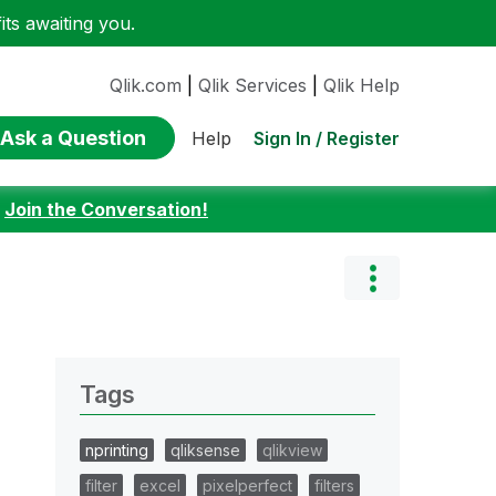
ts awaiting you.
Qlik.com
|
Qlik Services
|
Qlik Help
Ask a Question
Sign In / Register
Help
:
Join the Conversation!
Tags
nprinting
qliksense
qlikview
filter
excel
pixelperfect
filters