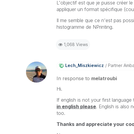
L'objectif est que je puisse créer l
appliquer un format spécifique (coul
Il me semble que ce n'est pas possib
histogramme de NPrinting.
1,068 Views
Lech_Miszkiewic
Z
Partner Amb
In response to
melatroubi
Hi.
If english is not your first language
in english please
. English is also 
too.
Thanks and appreciate your coo