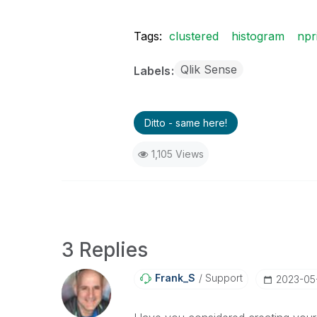
Tags:
clustered
histogram
npr
Qlik Sense
Labels
Ditto - same here!
1,105 Views
3 Replies
Frank_S
Support
‎2023-05