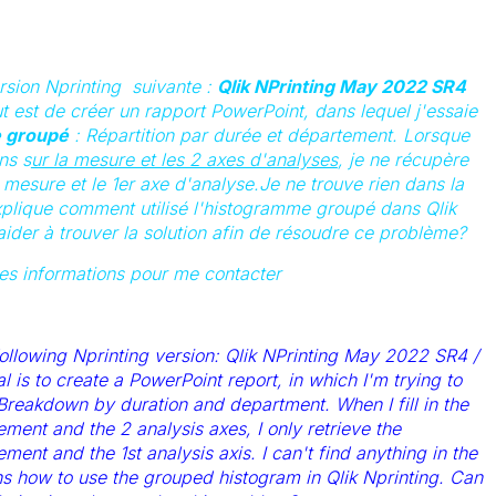
ersion Nprinting suivante :
Qlik NPrinting May 2022 SR4
ut est de créer un rapport PowerPoint, dans lequel j'essaie
 groupé
: Répartition par durée et département. Lorsque
ns s
ur la mesure et les 2 axes d'analyses
, je ne récupère
 mesure et le 1er axe d'analyse.Je ne trouve rien dans la
plique comment utilisé l'histogramme groupé dans Qlik
der à trouver la solution afin de résoudre ce problème?
les informations pour me contacter
following Nprinting version: Qlik NPrinting May 2022 SR4 /
l is to create a PowerPoint report, in which I'm trying to
Breakdown by duration and department. When I fill in the
ment and the 2 analysis axes, I only retrieve the
ent and the 1st analysis axis. I can't find anything in the
s how to use the grouped histogram in Qlik Nprinting. Can