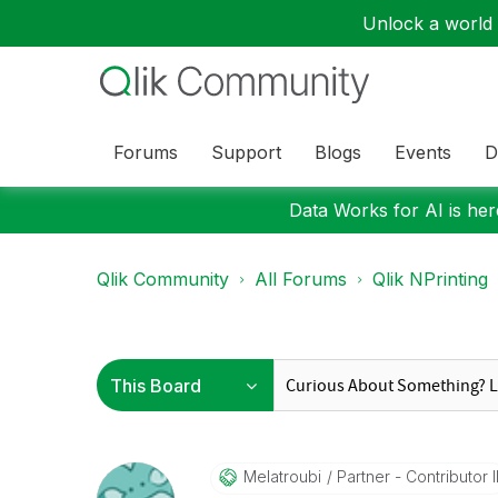
Unlock a world o
Forums
Support
Blogs
Events
D
Data Works for AI is here
Qlik Community
All Forums
Qlik NPrinting
Melatroubi
Partner - Contributor I