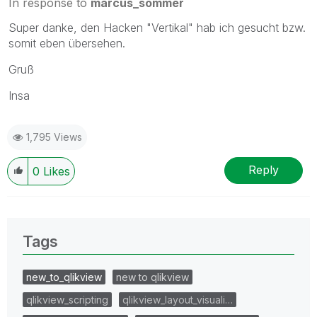
In response to
marcus_sommer
Super danke, den Hacken "Vertikal" hab ich gesucht bzw.
somit eben übersehen.
Gruß
Insa
1,795 Views
Reply
0
Likes
Tags
new_to_qlikview
new to qlikview
qlikview_scripting
qlikview_layout_visuali…