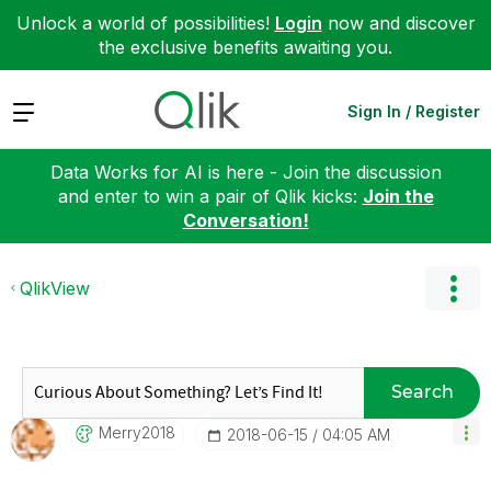
Unlock a world of possibilities!
Login
now and discover
the exclusive benefits awaiting you.
Expand
Sign In / Register
Data Works for AI is here - Join the discussion
and enter to win a pair of Qlik kicks:
Join the
Conversation!
QlikView
Search
Merry2018
‎2018-06-15
04:05 AM