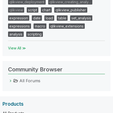
qlikview_deployment
qlikview_creating_analy…
qlikview
script
chart
qlikview_publisher
expression
date
load
table
set_analysis
expressions
macro
qlikview_extensions
analysis
scripting
View All ≫
Community Browser
All Forums
Products