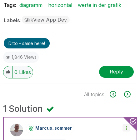
Tags:
diagramm
horizontal
werte in der grafik
QlikView App Dev
Labels
Ditto - same here!
1,846 Views
Reply
0
Likes
All topics
1 Solution
Marcus_sommer