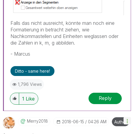
Falls das nicht ausreicht, könnte man noch eine
Formatierung in betracht ziehen, wie
Nachkommastellen und Einheiten weglassen oder
die Zahlen in k, m, g abbilden.
- Marcus
Ditto - same here!
1,796 Views
Reply
1
Like
Merry2018
‎2018-06-15
04:26 AM
Author