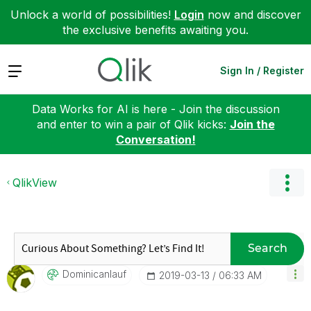
Unlock a world of possibilities!
Login
now and discover
the exclusive benefits awaiting you.
Expand
Sign In / Register
Data Works for AI is here - Join the discussion
and enter to win a pair of Qlik kicks:
Join the
Conversation!
QlikView
Search
Dominicanlauf
‎2019-03-13
06:33 AM