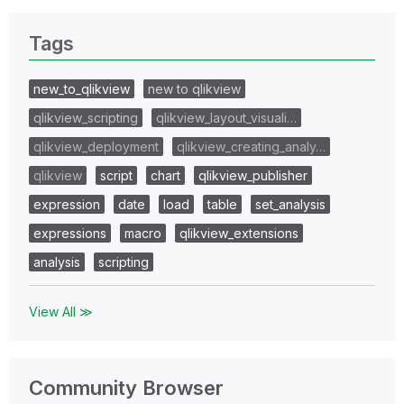
Tags
new_to_qlikview
new to qlikview
qlikview_scripting
qlikview_layout_visuali…
qlikview_deployment
qlikview_creating_analy…
qlikview
script
chart
qlikview_publisher
expression
date
load
table
set_analysis
expressions
macro
qlikview_extensions
analysis
scripting
View All ≫
Community Browser