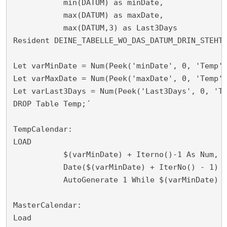
           min(DATUM) as minDate,

           max(DATUM) as maxDate,

           max(DATUM,3) as Last3Days

Resident DEINE_TABELLE_WO_DAS_DATUM_DRIN_STEHT;
Let varMinDate = Num(Peek('minDate', 0, 'Temp')
Let varMaxDate = Num(Peek('maxDate', 0, 'Temp')
Let varLast3Days = Num(Peek('Last3Days', 0, 'Te
DROP Table Temp;´

TempCalendar:

LOAD

           $(varMinDate) + Iterno()-1 As Num,

           Date($(varMinDate) + IterNo() - 1) a
           AutoGenerate 1 While $(varMinDate) +
MasterCalendar:

Load
