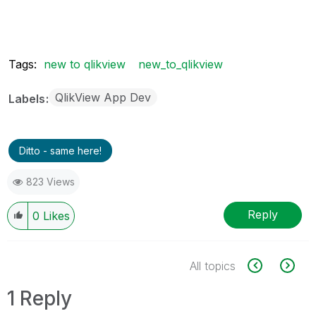
Tags:
new to qlikview
new_to_qlikview
QlikView App Dev
Labels
Ditto - same here!
823 Views
Reply
0
Likes
All topics
1 Reply