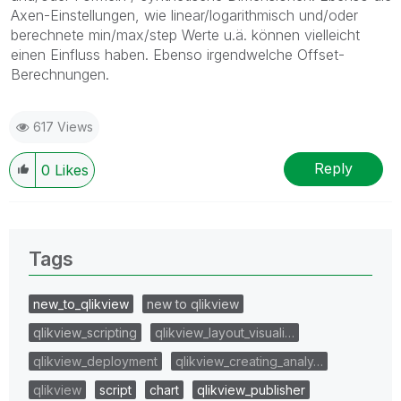
Axen-Einstellungen, wie linear/logarithmisch und/oder
berechnete min/max/step Werte u.ä. können vielleicht
einen Einfluss haben. Ebenso irgendwelche Offset-
Berechnungen.
617 Views
Reply
0
Likes
Tags
new_to_qlikview
new to qlikview
qlikview_scripting
qlikview_layout_visuali…
qlikview_deployment
qlikview_creating_analy…
qlikview
script
chart
qlikview_publisher