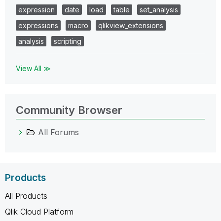
expression
date
load
table
set_analysis
expressions
macro
qlikview_extensions
analysis
scripting
View All ≫
Community Browser
All Forums
Products
All Products
Qlik Cloud Platform