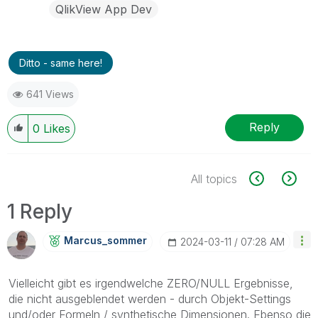
QlikView App Dev
Ditto - same here!
641 Views
Reply
0
Likes
All topics
1 Reply
Marcus_sommer
‎2024-03-11
07:28 AM
Vielleicht gibt es irgendwelche ZERO/NULL Ergebnisse,
die nicht ausgeblendet werden - durch Objekt-Settings
und/oder Formeln / synthetische Dimensionen. Ebenso die