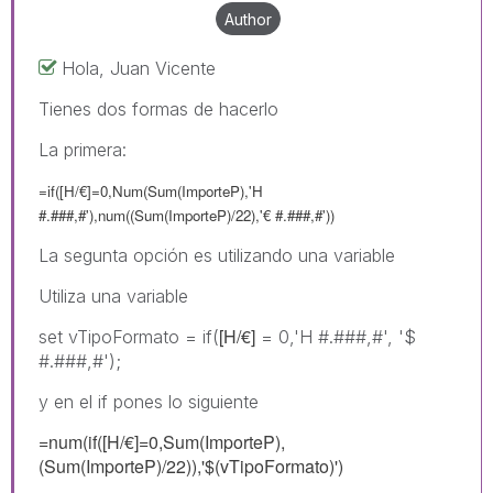
Author
Hola, Juan Vicente
Tienes dos formas de hacerlo
La primera:
=if([H/€]=0,Num(Sum(ImporteP),'H
#.###,#'),num((Sum(ImporteP)/22),'
€
#.###,#'))
La segunta opción es utilizando una variable
Utiliza una variable
[H/€]
set vTipoFormato = if(
= 0,'H #.###,#', '$
#.###,#');
y en el if pones lo siguiente
=num(if([H/€]=0,Sum(ImporteP),
(Sum(ImporteP)/22)),'$(vTipoFormato)')