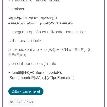
La primera:
=if([H/€]=0,Num(Sum(ImporteP),'H
#.###,#'),num((Sum(ImporteP)/22),'
€
#.###,#'))
La segunta opción es utilizando una variable
Utiliza una variable
[H/€]
set vTipoFormato = if(
= 0,'H #.###,#', '$
#.###,#');
y en el if pones lo siguiente
=num(if([H/€]=0,Sum(ImporteP),
(Sum(ImporteP)/22)),'$(vTipoFormato)')
Ditto - same here!
1,243 Views