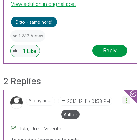
View solution in original post
Ditto - same here!
1,242 Views
Reply
1
Like
2 Replies
Anonymous
‎2013-12-11
01:58 PM
Author
Hola, Juan Vicente
Tienes dos formas de hacerlo