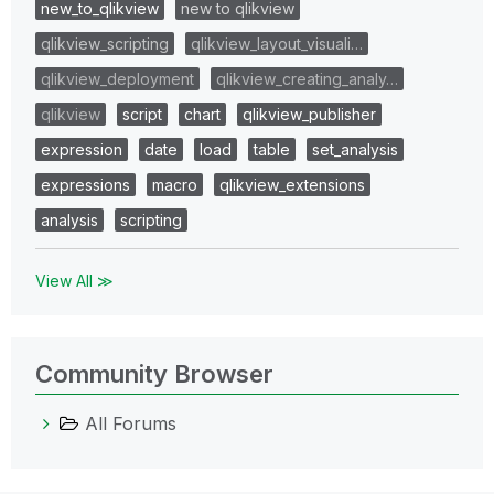
new_to_qlikview
new to qlikview
qlikview_scripting
qlikview_layout_visuali…
qlikview_deployment
qlikview_creating_analy…
qlikview
script
chart
qlikview_publisher
expression
date
load
table
set_analysis
expressions
macro
qlikview_extensions
analysis
scripting
View All ≫
Community Browser
All Forums