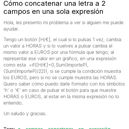
Cómo concatenar una letra a 2
campos en una sola expresión
Hola, les presento mi problema a ver si alguien me puede
ayudar.
Tengo un botón [H/€], el cual si lo pulsas 1 vez, cambia
un valor a HORAS y si lo vuelves a pulsar cambia el
mismo valor a EUROS por una fórmula que tengo; al
representar ese valor en un gráfico, en una expresión
como esta =if([H/€]=0,Sum(ImporteP),
(Sum(ImporteP)/22)), si se cumple la condición muestra
los EUROS, pero si no se cumple muestra las HORAS.
Quiero saber cómo puedo darle formato con los símbolos
'h' o '€' en caso de pulsar el botón para que muestre
HORAS o EUROS, al estar en la misma expresión no lo
entiendo.
Un saludo y gracias.
Tags:
a
campos
concatenar
en
expresión