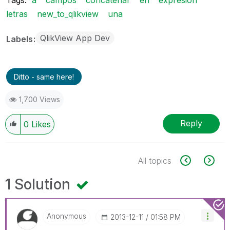
letras
new_to_qlikview
una
QlikView App Dev
Labels
Ditto - same here!
1,700 Views
Reply
0
Likes
All topics
1 Solution
Anonymous
‎2013-12-11
01:58 PM