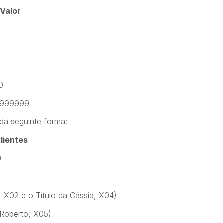
 Valor
0
 9999999
da seguinte forma:
lientes
)
, X02 e o Título da Cássia, X04)
 Roberto, X05)