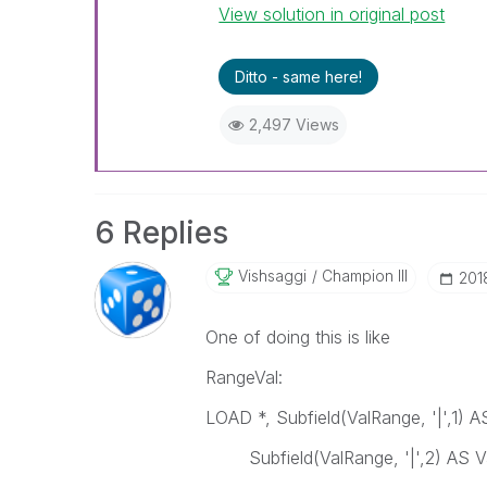
View solution in original post
Ditto - same here!
2,497 Views
6 Replies
Vishsaggi
Champion III
‎201
One of doing this is like
RangeVal:
LOAD *, Subfield(ValRange, '|',1) AS
Subfield(ValRange, '|',2) AS Va