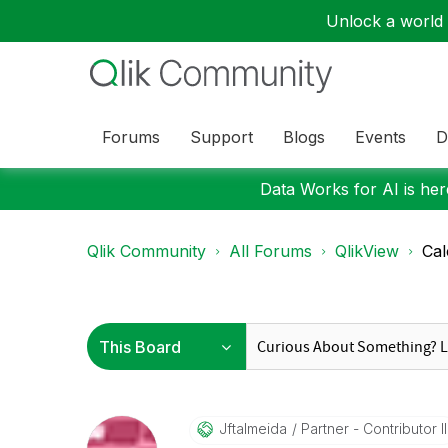
Unlock a world o
Forums
Support
Blogs
Events
D
Data Works for AI is here
Qlik Community
All Forums
QlikView
Cal
Jftalmeida
Partner - Contributor II