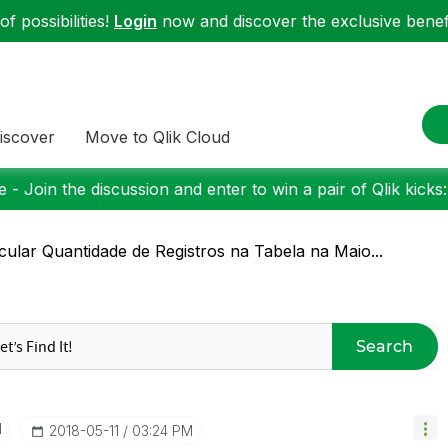
f possibilities!
Login
now and discover the exclusive benefi
iscover
Move to Qlik Cloud
 - Join the discussion and enter to win a pair of Qlik kicks
cular Quantidade de Registros na Tabela na Maio...
Search
I
‎2018-05-11
03:24 PM