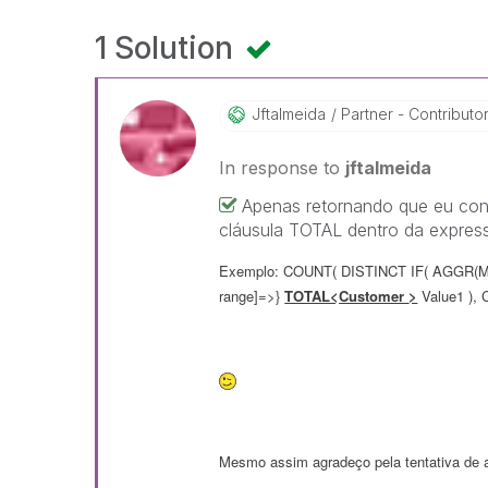
1 Solution
Jftalmeida
Partner - Contributor 
In response to
jftalmeida
Apenas retornando que eu conse
cláusula TOTAL dentro da express
Exemplo: COUNT( DISTINCT IF(
AGGR(
range
]=
>}
TOTAL<
Customer
>
Value1
),
Mesmo assim agradeço pela tentativa de 