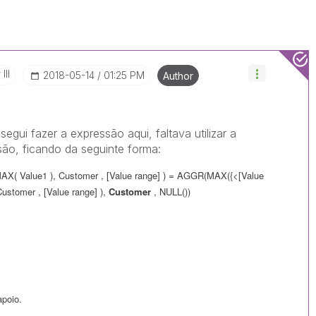
III
‎2018-05-14
01:25 PM
Author
gui fazer a expressão aqui, faltava utilizar a
ão, ficando da seguinte forma:
MAX
(
Value1
),
Customer
, [
Value range
] ) =
AGGR(
MAX
({<
[
Value
Customer
, [
Value range
] ),
Customer
, NULL())
apoio.