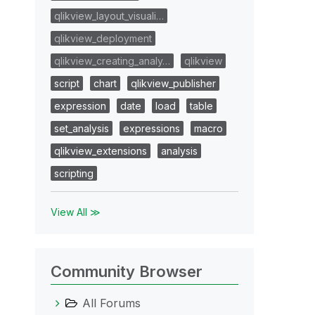
qlikview_layout_visuali…
qlikview_deployment
qlikview_creating_analy…
qlikview
script
chart
qlikview_publisher
expression
date
load
table
set_analysis
expressions
macro
qlikview_extensions
analysis
scripting
View All ≫
Community Browser
All Forums