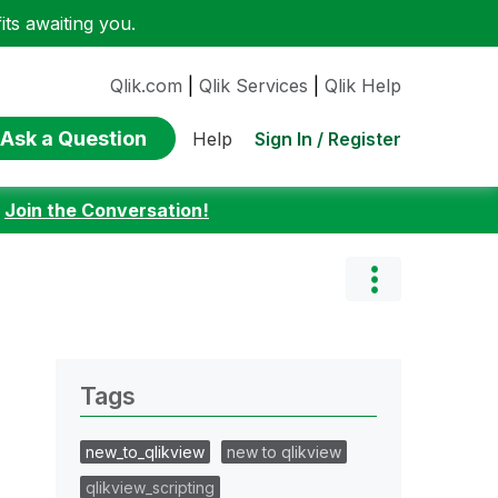
ts awaiting you.
Qlik.com
|
Qlik Services
|
Qlik Help
Ask a Question
Sign In / Register
Help
:
Join the Conversation!
Tags
new_to_qlikview
new to qlikview
qlikview_scripting