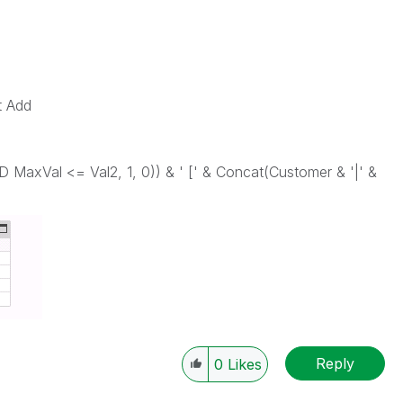
t Add
MaxVal <= Val2, 1, 0)) & ' [' & Concat(Customer & '|' &
Reply
0
Likes