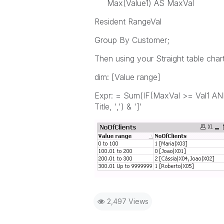
Max(Value1) AS MaxVal
Resident RangeVal
Group By Customer;
Then using your Straight table char
dim: [Value range]
Expr: = Sum(IF(MaxVal >= Val1 AND 
Title, ',') & ']'
2,497 Views