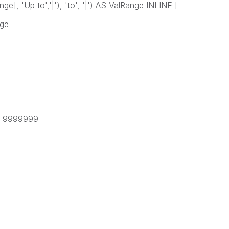
e], 'Up to','|'), 'to', '|') AS ValRange INLINE [
nge
to 9999999