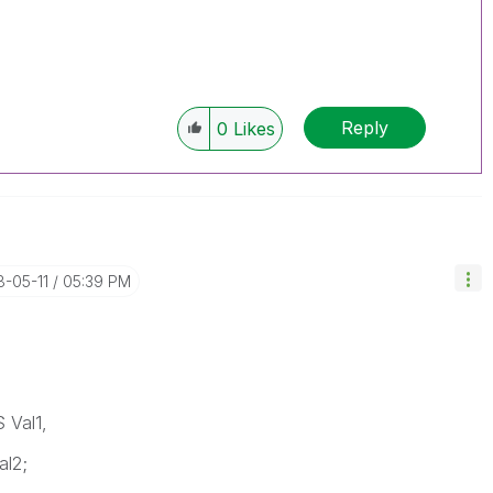
Reply
0
Likes
8-05-11
05:39 PM
 Val1,
l2;