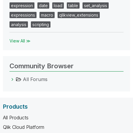
expression
date
load
table
set_analysis
expressions
macro
qlikview_extensions
analysis
scripting
View All ≫
Community Browser
All Forums
Products
All Products
Qlik Cloud Platform