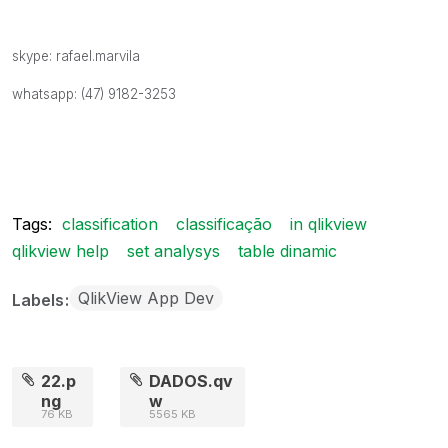
skype: rafael.marvila
whatsapp: (47) 9182-3253
Tags:
classification
classificação
in qlikview
qlikview help
set analysys
table dinamic
QlikView App Dev
Labels
22.p
DADOS.qv
ng
w
76 KB
5565 KB