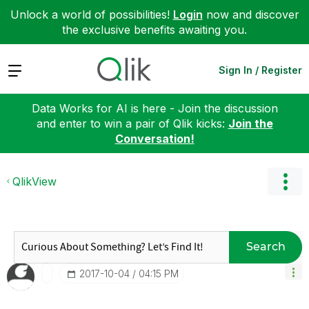
Unlock a world of possibilities!
Login
now and discover
the exclusive benefits awaiting you.
Expand
Sign In / Register
Data Works for AI is here - Join the discussion
and enter to win a pair of Qlik kicks:
Join the
Conversation!
QlikView
Search
‎2017-10-04
04:15 PM