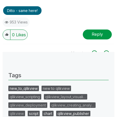
Ditto - same here!
953 Views
Reply
0
Likes
All topics
0 Replies
Tags
new_to_qlikview
new to qlikview
qlikview_scripting
qlikview_layout_visuali…
qlikview_deployment
qlikview_creating_analy…
qlikview
script
chart
qlikview_publisher