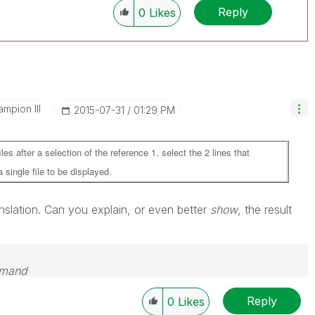
Reply
0
Likes
mpion III
‎2015-07-31
01:29 PM
iles after a selection of the reference 1, select the 2 lines that
 single file to be displayed.
translation. Can you explain, or even better
show
, the result
emand
Reply
0
Likes