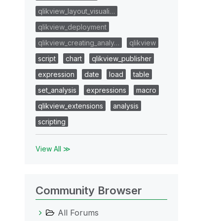
qlikview_layout_visuali…
qlikview_deployment
qlikview_creating_analy…
qlikview
script
chart
qlikview_publisher
expression
date
load
table
set_analysis
expressions
macro
qlikview_extensions
analysis
scripting
View All ≫
Community Browser
All Forums