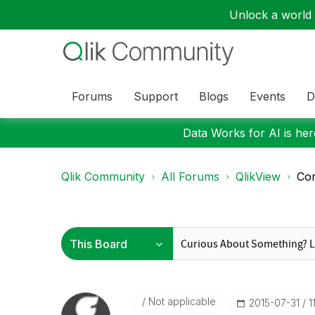
Unlock a world o
Forums
Support
Blogs
Events
D
Data Works for AI is here
Qlik Community
All Forums
QlikView
Com
Not applicable
‎2015-07-31
1