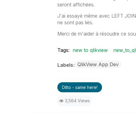
seront affichées.
J'ai essayé même avec LEFT JOIN &
ne sont pas liés.
Merci de m'aider à résoudre ce sou
Tags:
new to qlikview
new_to_ql
QlikView App Dev
Labels
Ditto - same here!
3,564 Views