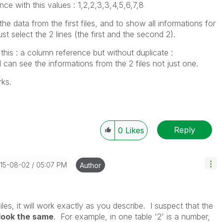
nce with this values : 1,2,2,3,3,4,5,6,7,8
y the data from the first files, and to show all informations for
st select the 2 lines (the first and the second 2).
this : a column reference but without duplicate :
I can see the informations from the 2 files not just one.
rks.
Reply
0
Likes
015-08-02
05:07 PM
Author
files, it will work exactly as you describe. I suspect that the
look the same
. For example, in one table '2' is a number,