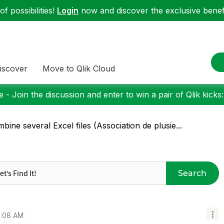
f possibilities!
Login
now and discover the exclusive benefi
iscover
Move to Qlik Cloud
 - Join the discussion and enter to win a pair of Qlik kicks
bine several Excel files (Association de plusie...
Search
1:08 AM