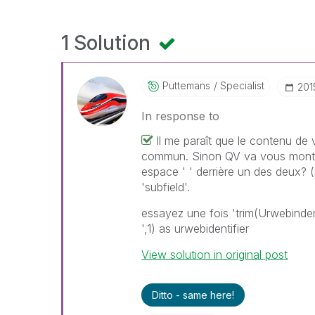
1 Solution
Puttemans
Specialist
‎20
In response to
Il me paraît que le contenu de 
commun. Sinon QV va vous montrer
espace ' ' derrière un des deux?
'subfield'.
essayez une fois 'trim(Urwebindenti
',1) as urwebidentifier
View solution in original post
Ditto - same here!