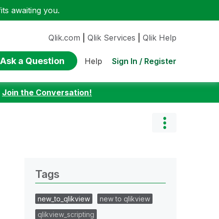
ts awaiting you.
Qlik.com
|
Qlik Services
|
Qlik Help
Ask a Question
Sign In / Register
Help
:
Join the Conversation!
Tags
new_to_qlikview
new to qlikview
qlikview_scripting