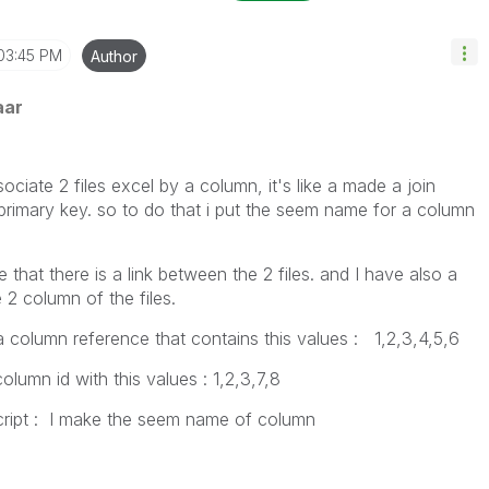
03:45 PM
Author
aar
ssociate 2 files excel by a column, it's like a made a join
primary key. so to do that i put the seem name for a column
 that there is a link between the 2 files. and I have also a
 2 column of the files.
e a column reference that contains this values : 1,2,3,4,5,6
olumn id with this values : 1,2,3,7,8
cript : I make the seem name of column