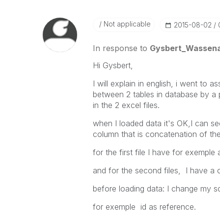
Not applicable
‎2015-08-02
In response to
Gysbert_Wassen
Hi Gysbert,
I will explain in english, i went to a
between 2 tables in database by a 
in the 2 excel files.
when I loaded data it's OK,I can see
column that is concatenation of the
for the first file I have for exempl
and for the second files, I have a c
before loading data: I change my s
for exemple id as reference.