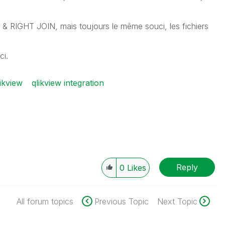
 RIGHT JOIN, mais toujours le même souci, les fichiers
ci.
ikview
qlikview integration
Reply
0
Likes
All forum topics
Previous Topic
Next Topic