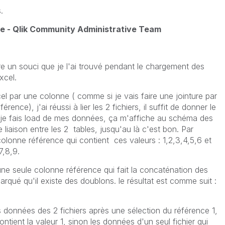
.
te - Qlik Community Administrative Team
re un souci que je l'ai trouvé pendant le chargement des
xcel.
xcel par une colonne ( comme si je vais faire une jointure par
ence), j'ai réussi à lier les 2 fichiers, il suffit de donner le
e fais load de mes données, ça m'affiche au schéma des
 liaison entre les 2 tables, jusqu'au là c'est bon. Par
a colonne référence qui contient ces valeurs : 1,2,3,4,5,6 et
7,8,9.
ne seule colonne référence qui fait la concaténation des
rqué qu'il existe des doublons. le résultat est comme suit :
s données des 2 fichiers après une sélection du référence 1,
contient la valeur 1, sinon les données d'un seul fichier qui