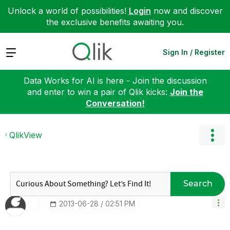
Unlock a world of possibilities!
Login
now and discover
the exclusive benefits awaiting you.
Expand
Sign In / Register
Data Works for AI is here - Join the discussion
and enter to win a pair of Qlik kicks:
Join the
Conversation!
QlikView
Search
‎2013-06-28
02:51 PM