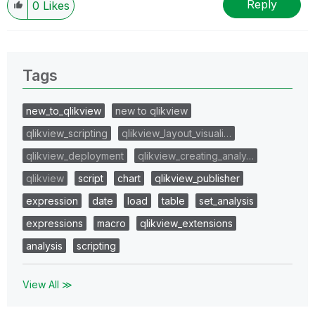
Reply
0
Likes
Tags
new_to_qlikview
new to qlikview
qlikview_scripting
qlikview_layout_visuali…
qlikview_deployment
qlikview_creating_analy…
qlikview
script
chart
qlikview_publisher
expression
date
load
table
set_analysis
expressions
macro
qlikview_extensions
analysis
scripting
View All ≫