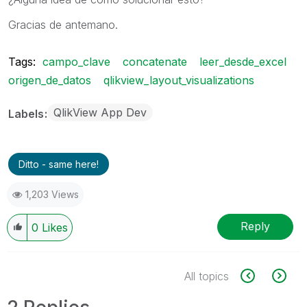
Gracias de antemano.
Tags:
campo_clave
concatenate
leer_desde_excel
origen_de_datos
qlikview_layout_visualizations
QlikView App Dev
Labels
Ditto - same here!
1,203 Views
Reply
0
Likes
All topics