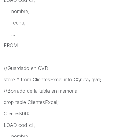
nombre,
fecha,
...
FROM
;
//Guardado en QVD
store * from ClientesExcel into C:\ruta\.qvd;
//Borrado de la tabla en memoria
drop table ClientesExcel;
ClientesBDD:
LOAD cod_cli,
nombre,