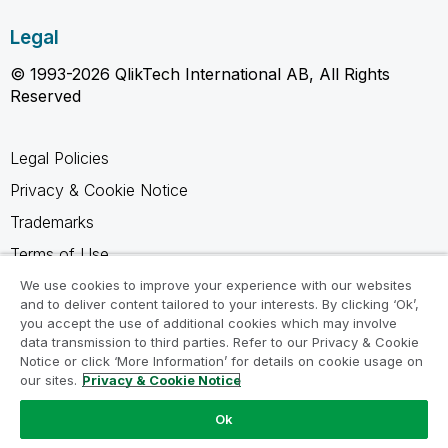
Legal
© 1993-2026 QlikTech International AB, All Rights
Reserved
Legal Policies
Privacy & Cookie Notice
Trademarks
Terms of Use
Legal Agreements
We use cookies to improve your experience with our websites
and to deliver content tailored to your interests. By clicking ‘Ok’,
Product Terms
you accept the use of additional cookies which may involve
data transmission to third parties. Refer to our Privacy & Cookie
Do not share my info
Notice or click ‘More Information’ for details on cookie usage on
our sites.
Privacy & Cookie Notice
Ok