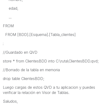
edad,
...
FROM
FROM [BDD].[Esquema].[Tabla_clientes]
;
//Guardado en QVD
store * from ClientesBDD into C:\ruta\ClientesBDD.qvd;
//Borrado de la tabla en memoria
drop table ClientesBDD;
Luego cargas de estos QVD a tu aplicacion y puedes
verificar la relación en Visor de Tablas.
Saludos,