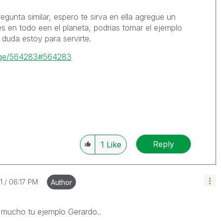
gunta similar, espero te sirva en ella agregue un
s en todo een el planeta, podrias tomar el ejemplo
 duda estoy para servirte.
sage/564283#564283
Reply
1
Like
1
06:17 PM
Author
 mucho tu ejemplo Gerardo..