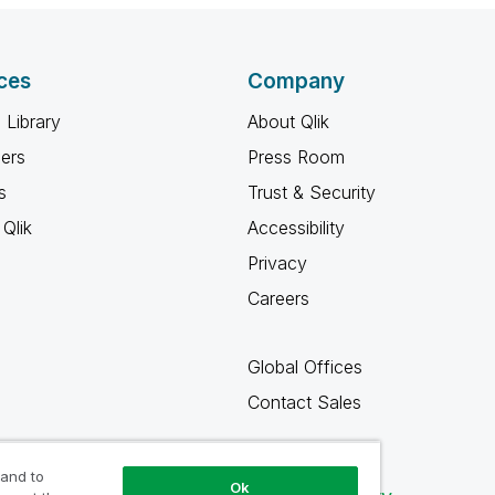
ces
Company
 Library
About Qlik
ners
Press Room
s
Trust & Security
Qlik
Accessibility
Privacy
Careers
Global Offices
Contact Sales
 and to
Ok