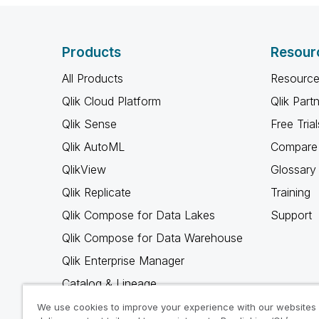
Products
Resour
All Products
Resource
Qlik Cloud Platform
Qlik Part
Qlik Sense
Free Trial
Qlik AutoML
Compare 
QlikView
Glossary
Qlik Replicate
Training
Qlik Compose for Data Lakes
Support
Qlik Compose for Data Warehouse
Qlik Enterprise Manager
Catalog & Lineage
Qlik Gold Client
We use cookies to improve your experience with our websites