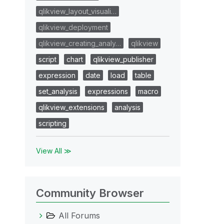
qlikview_layout_visuali…
qlikview_deployment
qlikview_creating_analy…
qlikview
script
chart
qlikview_publisher
expression
date
load
table
set_analysis
expressions
macro
qlikview_extensions
analysis
scripting
View All ≫
Community Browser
All Forums