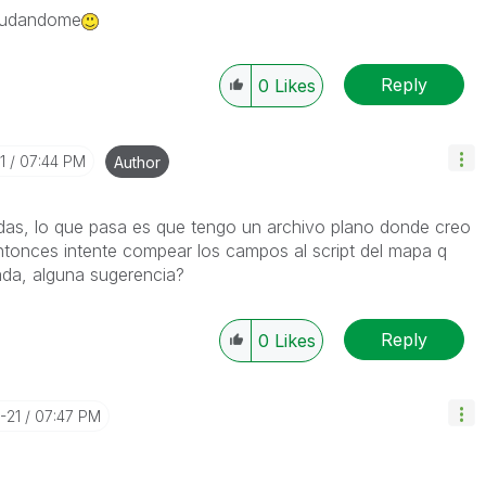
ayudandome
Reply
0
Likes
1
07:44 PM
Author
das, lo que pasa es que tengo un archivo plano donde creo
entonces intente compear los campos al script del mapa q
ada, alguna sugerencia?
Reply
0
Likes
-21
07:47 PM