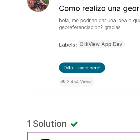
Como realizo una geor
hola, me podrian dar una idea o qu
georeferenciacion? gracias
QlikView App Dev
Labels
Ditto - same here!
2,454 Views
1 Solution