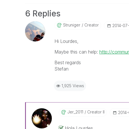
6 Replies
Struniger
Creator
‎2014-07
Hi Lourdes,
Maybe this can help:
http://commu
Best regards
Stefan
1,925 Views
Jer_2011
Creator II
‎2014
Hola Lourdes