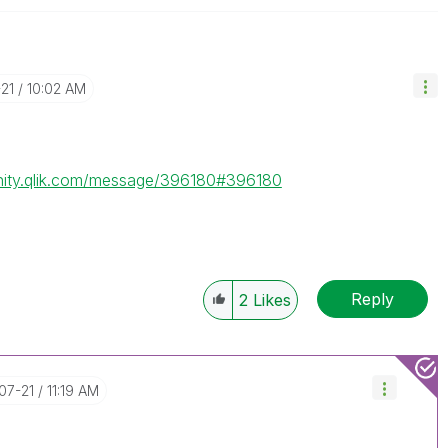
-21
10:02 AM
nity.qlik.com/message/396180#396180
Reply
2
Likes
-07-21
11:19 AM