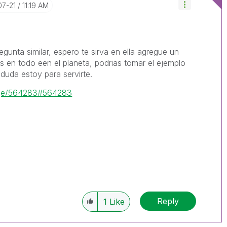
07-21
11:19 AM
gunta similar, espero te sirva en ella agregue un
s en todo een el planeta, podrias tomar el ejemplo
 duda estoy para servirte.
sage/564283#564283
Reply
1
Like