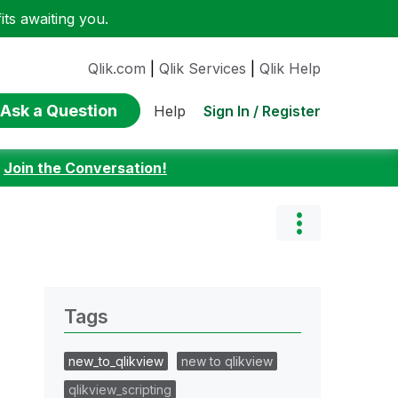
ts awaiting you.
Qlik.com
|
Qlik Services
|
Qlik Help
Ask a Question
Sign In / Register
Help
:
Join the Conversation!
Tags
new_to_qlikview
new to qlikview
qlikview_scripting