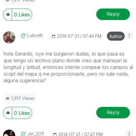
Reply
0
Likes
Lulizeth
‎2014-07-21
07:44 PM
Author
hola Gerardo, oye me surgieron dudas, lo que pasa es
que tengo un archivo plano donde creo que manejan la
longitud y latitud, entonces intente compear los campos al
script del mapa q me proporcionaste, pero no sale nada,
alguna sugerencia?
1,917 Views
Reply
0
Likes
Jer_2011
‎2014-07-21
07:47 PM