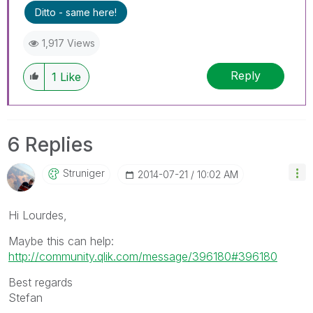
Ditto - same here!
1,917 Views
Reply
1
Like
6 Replies
Struniger
‎2014-07-21
10:02 AM
Hi Lourdes,
Maybe this can help:
http://community.qlik.com/message/396180#396180
Best regards
Stefan