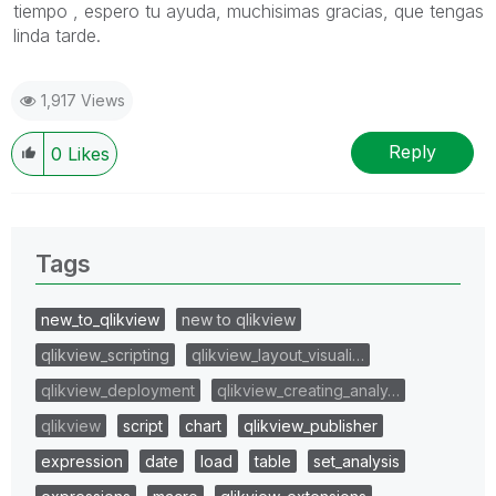
tiempo , espero tu ayuda, muchisimas gracias, que tengas
linda tarde.
1,917 Views
Reply
0
Likes
Tags
new_to_qlikview
new to qlikview
qlikview_scripting
qlikview_layout_visuali…
qlikview_deployment
qlikview_creating_analy…
qlikview
script
chart
qlikview_publisher
expression
date
load
table
set_analysis