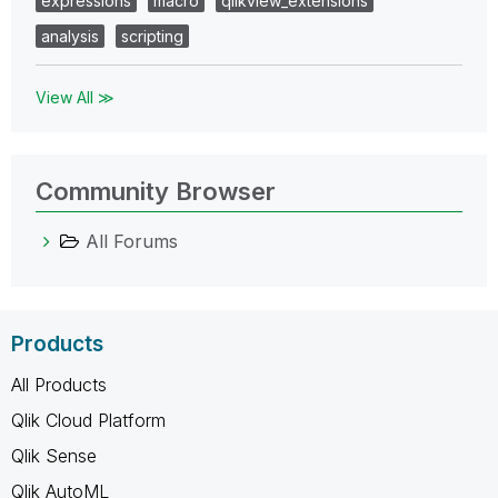
expressions
macro
qlikview_extensions
analysis
scripting
View All ≫
Community Browser
All Forums
Products
All Products
Qlik Cloud Platform
Qlik Sense
Qlik AutoML