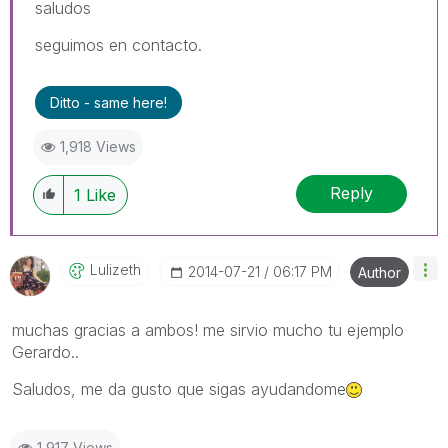
saludos
seguimos en contacto.
Ditto - same here!
1,918 Views
Reply
1
Like
Lulizeth
‎2014-07-21
06:17 PM
Author
muchas gracias a ambos! me sirvio mucho tu ejemplo
Gerardo..
Saludos, me da gusto que sigas ayudandome
1,917 Views