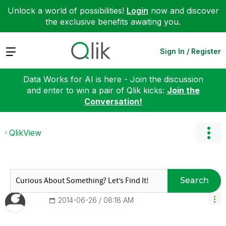
Unlock a world of possibilities!
Login
now and discover
the exclusive benefits awaiting you.
Expand
Sign In / Register
Data Works for AI is here - Join the discussion
and enter to win a pair of Qlik kicks:
Join the
Conversation!
QlikView
Search
‎2014-06-26
08:18 AM