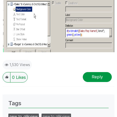
1,530 Views
Reply
0
Likes
Tags
new_to_qlikview
new to qlikview