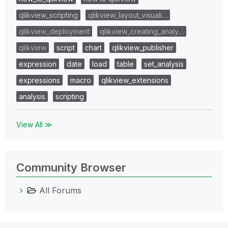
qlikview_scripting
qlikview_layout_visuali…
qlikview_deployment
qlikview_creating_analy…
qlikview
script
chart
qlikview_publisher
expression
date
load
table
set_analysis
expressions
macro
qlikview_extensions
analysis
scripting
View All ≫
Community Browser
All Forums