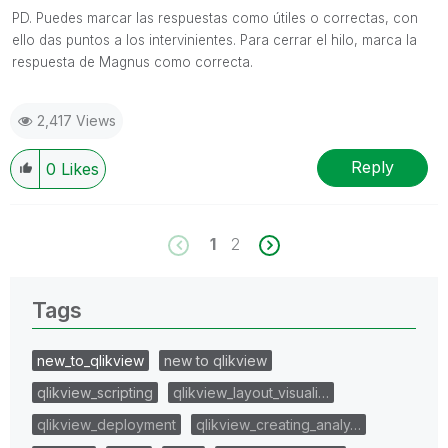
PD. Puedes marcar las respuestas como útiles o correctas, con
ello das puntos a los intervinientes. Para cerrar el hilo, marca la
respuesta de Magnus como correcta.
2,417 Views
Reply
0
Likes
1
2
Tags
new_to_qlikview
new to qlikview
qlikview_scripting
qlikview_layout_visuali…
qlikview_deployment
qlikview_creating_analy…