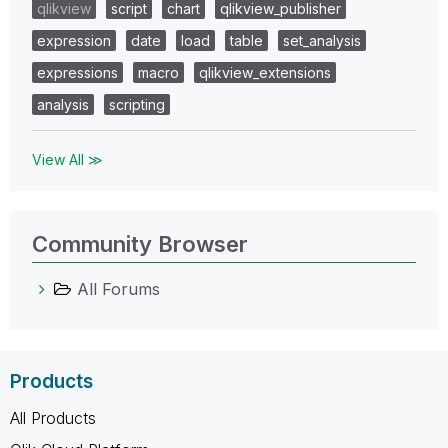
qlikview
script
chart
qlikview_publisher
expression
date
load
table
set_analysis
expressions
macro
qlikview_extensions
analysis
scripting
View All ≫
Community Browser
All Forums
Products
All Products