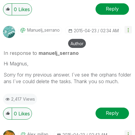
Reply
0
Likes
Manuelj_serrano
‎2015-04-23
02:34 AM
Author
In response to
manuelj_serrano
Hi Magnus,
Sorry for my previous answer. I´ve see the orphans folder
ans I´ve could delete the tasks. Thank you so much.
2,417 Views
Reply
0
Likes
Alex_millan
‎2015-04-23
02:43 AM