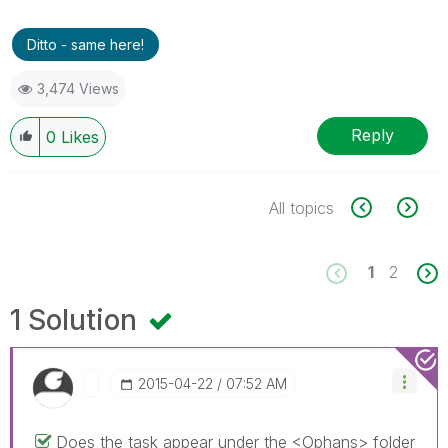
Ditto - same here!
3,474 Views
Reply
0
Likes
All topics
1
2
1 Solution
‎2015-04-22
07:52 AM
Does the task appear under the <Ophans> folder