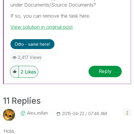
under Documents/Source Documents?
If so, you can remove the task here.
View solution in original post
Ditto - same here!
2,417 Views
Reply
2
Likes
11 Replies
Alex_millan
‎2015-04-22
07:46 AM
Hola,