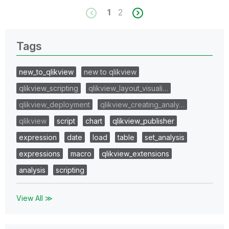
1
2
Tags
new_to_qlikview
new to qlikview
qlikview_scripting
qlikview_layout_visuali…
qlikview_deployment
qlikview_creating_analy…
qlikview
script
chart
qlikview_publisher
expression
date
load
table
set_analysis
expressions
macro
qlikview_extensions
analysis
scripting
View All ≫