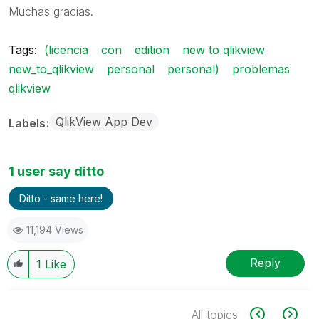
Muchas gracias.
Tags:
(licencia
con
edition
new to qlikview
new_to_qlikview
personal
personal)
problemas
qlikview
QlikView App Dev
Labels
1 user say ditto
Ditto - same here!
11,194 Views
Reply
1
Like
All topics