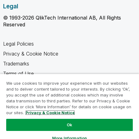
Legal
© 1993-2026 QlikTech International AB, All Rights
Reserved
Legal Policies
Privacy & Cookie Notice
Trademarks
Terms of Use
Legal Agreements
We use cookies to improve your experience with our websites
and to deliver content tailored to your interests. By clicking ‘Ok’,
Product Terms
you accept the use of additional cookies which may involve
data transmission to third parties. Refer to our Privacy & Cookie
Do not share my info
Notice or click ‘More Information’ for details on cookie usage on
our sites.
Privacy & Cookie Notice
Ok
Ask a Question
More Information