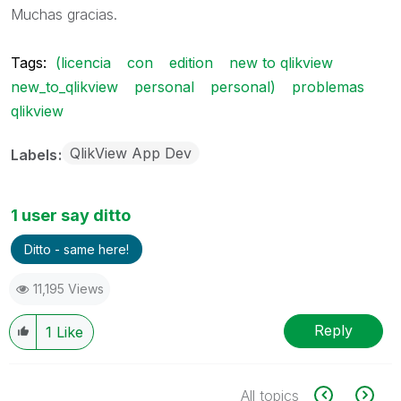
Muchas gracias.
Tags:
(licencia
con
edition
new to qlikview
new_to_qlikview
personal
personal)
problemas
qlikview
QlikView App Dev
Labels
1 user say ditto
Ditto - same here!
11,195 Views
Reply
1
Like
All topics