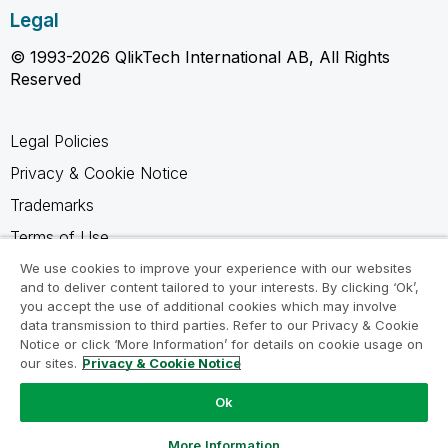
Legal
© 1993-2026 QlikTech International AB, All Rights
Reserved
Legal Policies
Privacy & Cookie Notice
Trademarks
Terms of Use
Legal Agreements
We use cookies to improve your experience with our websites
and to deliver content tailored to your interests. By clicking ‘Ok’,
Product Terms
you accept the use of additional cookies which may involve
data transmission to third parties. Refer to our Privacy & Cookie
Do not share my info
Notice or click ‘More Information’ for details on cookie usage on
our sites.
Privacy & Cookie Notice
Ok
Ask a Question
More Information