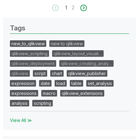
1
2
Tags
new_to_qlikview
new to qlikview
qlikview_scripting
qlikview_layout_visuali…
qlikview_deployment
qlikview_creating_analy…
qlikview
script
chart
qlikview_publisher
expression
date
load
table
set_analysis
expressions
macro
qlikview_extensions
analysis
scripting
View All ≫