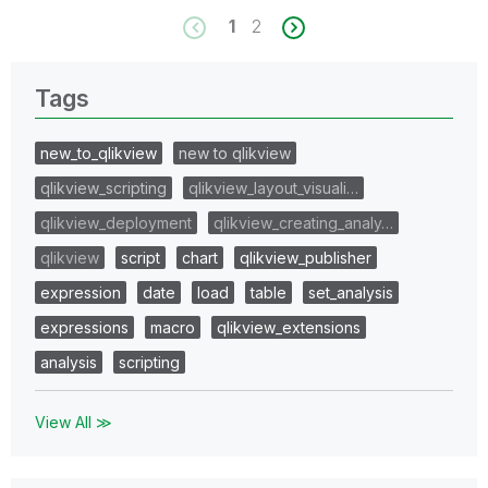
1
2
Tags
new_to_qlikview
new to qlikview
qlikview_scripting
qlikview_layout_visuali…
qlikview_deployment
qlikview_creating_analy…
qlikview
script
chart
qlikview_publisher
expression
date
load
table
set_analysis
expressions
macro
qlikview_extensions
analysis
scripting
View All ≫