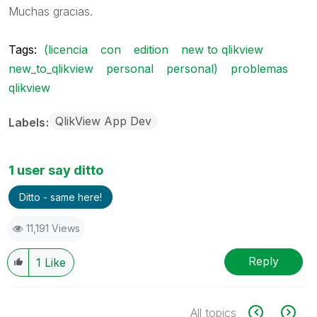
Muchas gracias.
Tags:
(licencia
con
edition
new to qlikview
new_to_qlikview
personal
personal)
problemas
qlikview
QlikView App Dev
Labels
1 user say ditto
Ditto - same here!
11,191 Views
Reply
1
Like
All topics