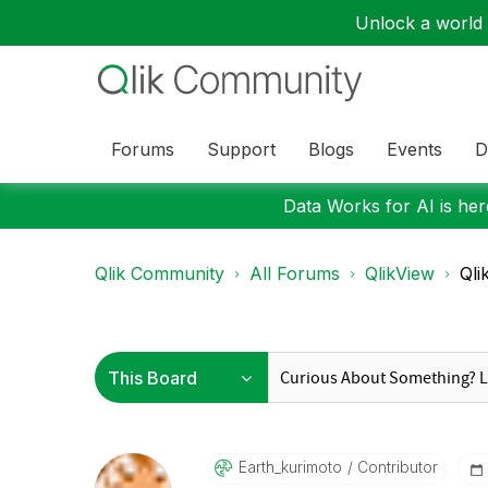
Unlock a world o
Forums
Support
Blogs
Events
D
Data Works for AI is here
Qlik Community
All Forums
QlikView
Ql
Earth_kurimoto
Contributor