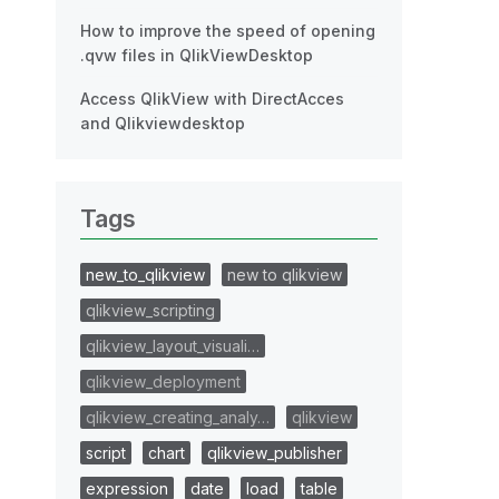
How to improve the speed of opening
.qvw files in QlikViewDesktop
Access QlikView with DirectAcces
and Qlikviewdesktop
Tags
new_to_qlikview
new to qlikview
qlikview_scripting
qlikview_layout_visuali…
qlikview_deployment
qlikview_creating_analy…
qlikview
script
chart
qlikview_publisher
expression
date
load
table