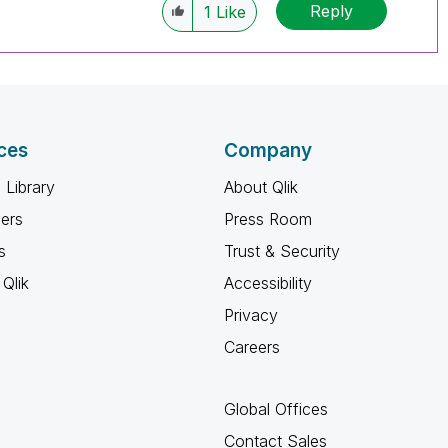
Reply
1
Like
ces
Company
 Library
About Qlik
ners
Press Room
s
Trust & Security
Qlik
Accessibility
Privacy
Careers
Global Offices
Contact Sales