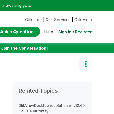
ts awaiting you.
Qlik.com
|
Qlik Services
|
Qlik Help
Ask a Question
Sign In / Register
Help
:
Join the Conversation!
Related Topics
QlikViewDesktop resolution in v12.60
SR1 is a bit fuzzy