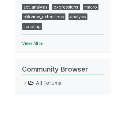
set_analysis
expressions
macro
qlikview_extensions
analysis
scripting
View All ≫
Community Browser
All Forums