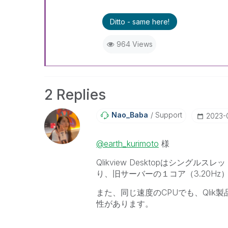
Ditto - same here!
964 Views
2 Replies
Nao_Baba
Support
‎2023
@earth_kurimoto
様
Qlikview Desktopはシン
り、旧サーバーの１コア（
3.20
また、同じ速度のCPUでも、Qlik
性があります。