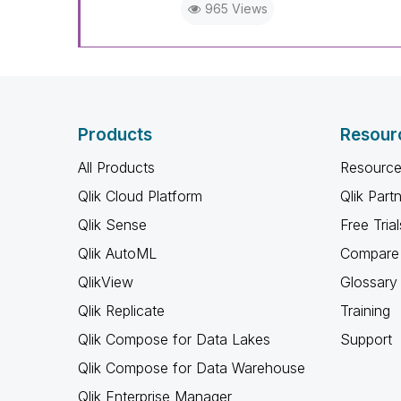
965 Views
Products
Resour
All Products
Resource
Qlik Cloud Platform
Qlik Part
Qlik Sense
Free Trial
Qlik AutoML
Compare 
QlikView
Glossary
Qlik Replicate
Training
Qlik Compose for Data Lakes
Support
Qlik Compose for Data Warehouse
Qlik Enterprise Manager