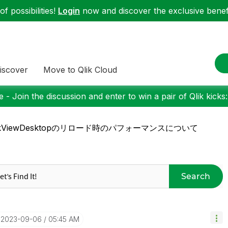
f possibilities!
Login
now and discover the exclusive benefi
iscover
Move to Qlik Cloud
 - Join the discussion and enter to win a pair of Qlik kicks
ikViewDesktopのリロード時のパフォーマンスについて
Search
‎2023-09-06
05:45 AM