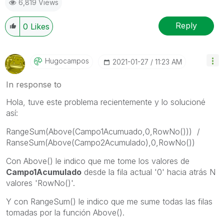
6,819 Views
Reply
0
Likes
Hugocampos
‎2021-01-27
11:23 AM
In response to
Hola, tuve este problema recientemente y lo solucioné
así:
RangeSum(Above(Campo1Acumuado,0,RowNo())) /
RanseSum(Above(Campo2Acumulado),0,RowNo())
Con Above() le indico que me tome los valores de
Campo1Acumulado
desde la fila actual '0' hacia atrás N
valores 'RowNo()'.
Y con RangeSum() le indico que me sume todas las filas
tomadas por la función Above().