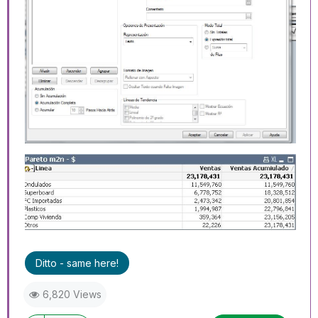
Ditto - same here!
6,820 Views