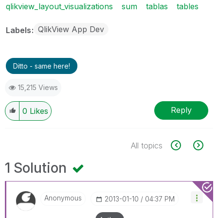
qlikview_layout_visualizations
sum
tablas
tables
QlikView App Dev
Labels
Ditto - same here!
15,215 Views
Reply
0
Likes
All topics
1 Solution
Anonymous
‎2013-01-10
04:37 PM