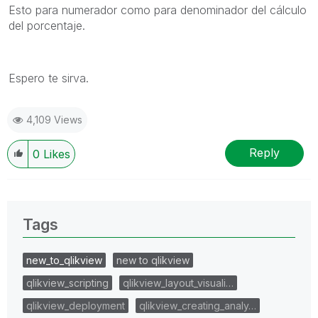
Esto para numerador como para denominador del cálculo
del porcentaje.
Espero te sirva.
4,109 Views
Reply
0
Likes
Tags
new_to_qlikview
new to qlikview
qlikview_scripting
qlikview_layout_visuali…
qlikview_deployment
qlikview_creating_analy…