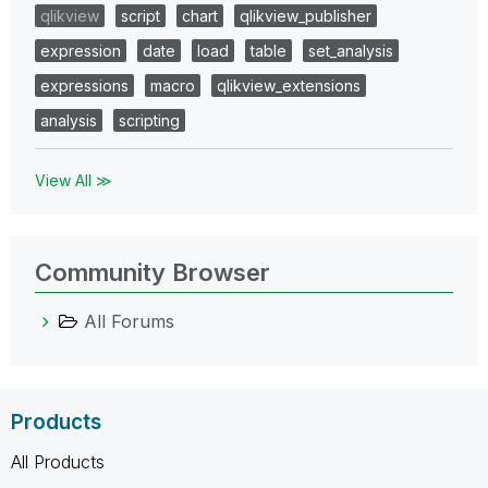
qlikview
script
chart
qlikview_publisher
expression
date
load
table
set_analysis
expressions
macro
qlikview_extensions
analysis
scripting
View All ≫
Community Browser
All Forums
Products
All Products