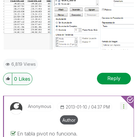
6,819 Views
Reply
0
Likes
Anonymous
‎2013-01-10
04:37 PM
Author
En tabla pivot no funciona.