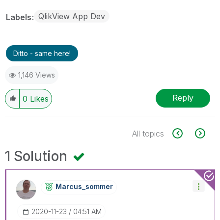
QlikView App Dev
Labels
Ditto - same here!
1,146 Views
Reply
0
Likes
All topics
1 Solution
Marcus_sommer
‎2020-11-23
04:51 AM