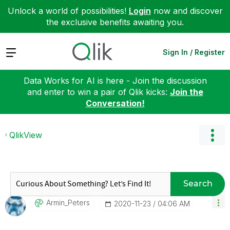
Unlock a world of possibilities!
Login
now and discover
the exclusive benefits awaiting you.
Expand
Sign In / Register
Data Works for AI is here - Join the discussion
and enter to win a pair of Qlik kicks:
Join the
Conversation!
QlikView
Search
Armin_Peters
‎2020-11-23
04:06 AM