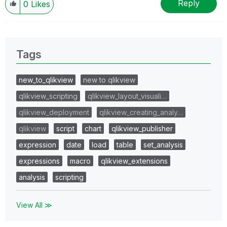
Reply
0
Likes
Tags
new_to_qlikview
new to qlikview
qlikview_scripting
qlikview_layout_visuali…
qlikview_deployment
qlikview_creating_analy…
qlikview
script
chart
qlikview_publisher
expression
date
load
table
set_analysis
expressions
macro
qlikview_extensions
analysis
scripting
View All ≫