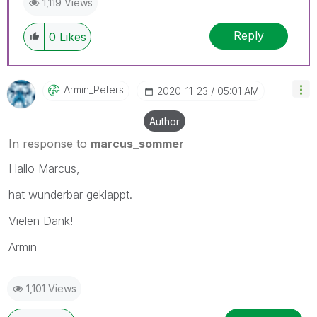
1,119 Views
Reply
0
Likes
Armin_Peters
‎2020-11-23
05:01 AM
Author
In response to
marcus_sommer
Hallo Marcus,
hat wunderbar geklappt.
Vielen Dank!
Armin
1,101 Views