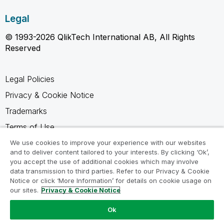
Legal
© 1993-2026 QlikTech International AB, All Rights
Reserved
Legal Policies
Privacy & Cookie Notice
Trademarks
Terms of Use
Legal Agreements
We use cookies to improve your experience with our websites
and to deliver content tailored to your interests. By clicking ‘Ok’,
Product Terms
you accept the use of additional cookies which may involve
data transmission to third parties. Refer to our Privacy & Cookie
Do not share my info
Notice or click ‘More Information’ for details on cookie usage on
our sites.
Privacy & Cookie Notice
Ok