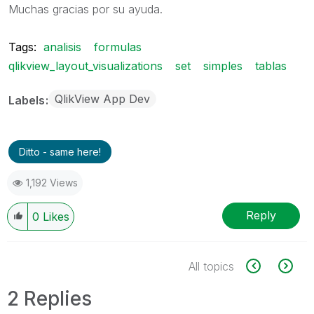
Muchas gracias por su ayuda.
Tags:
analisis
formulas
qlikview_layout_visualizations
set
simples
tablas
QlikView App Dev
Labels
Ditto - same here!
1,192 Views
Reply
0
Likes
All topics
2 Replies