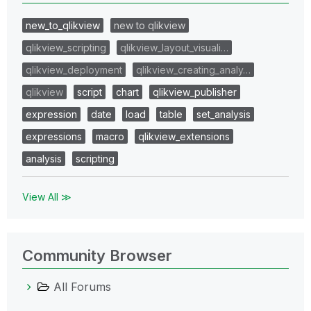
new_to_qlikview
new to qlikview
qlikview_scripting
qlikview_layout_visuali…
qlikview_deployment
qlikview_creating_analy…
qlikview
script
chart
qlikview_publisher
expression
date
load
table
set_analysis
expressions
macro
qlikview_extensions
analysis
scripting
View All ≫
Community Browser
All Forums