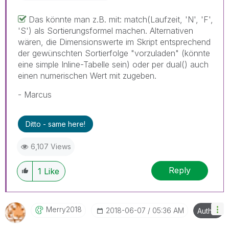
Das könnte man z.B. mit: match(Laufzeit, 'N', 'F',
'S') als Sortierungsformel machen. Alternativen
wären, die Dimensionswerte im Skript entsprechend
der gewünschten Sortierfolge "vorzuladen" (könnte
eine simple Inline-Tabelle sein) oder per dual() auch
einen numerischen Wert mit zugeben.
- Marcus
Ditto - same here!
6,107 Views
Reply
1
Like
Merry2018
‎2018-06-07
05:36 AM
Author