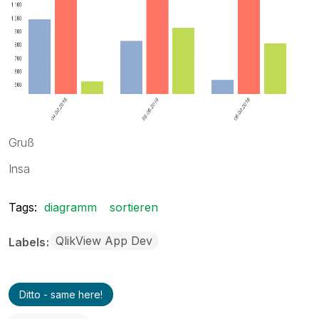
Gruß
Insa
Tags:
diagramm
sortieren
QlikView App Dev
Labels
Ditto - same here!