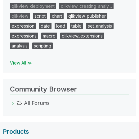
qlikview_deployment
qlikview_creating_analy…
qlikview
script
chart
qlikview_publisher
expression
date
load
table
set_analysis
expressions
macro
qlikview_extensions
analysis
scripting
View All ≫
Community Browser
All Forums
Products