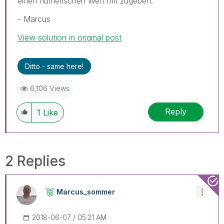
einen numerischen Wert mit zugeben.
- Marcus
View solution in original post
Ditto - same here!
6,106 Views
Reply
1
Like
2 Replies
Marcus_sommer
‎2018-06-07
05:21 AM