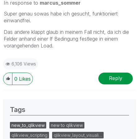
In response to
marcus_sommer
Super genau sowas habe ich gesucht, funktioniert
einwandfrei.
Das andere klappt glaub in meinem Fall nicht, da ich die
Felder anhand einer If Bedingung festlege in einem
vorangehenden Load.
6,106 Views
Reply
0
Likes
Tags
new_to_qlikview
new to qlikview
qlikview_scripting
qlikview_layout_visuali…