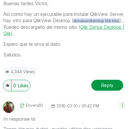
Buenas tardes Víctor,
Así como hay un ejecutable para instalar QlikView Server,
hay otro para QlikView Desktop (
)...
Windows8andup (64 bits)
Puedes descargarlo del mismo sitio (
Qlik Sense Desktop |
Qlik
)..
Espero que te sirva el dato.
Saludos.
4,344 Views
Reply
0
Likes
Erivera10
‎2016-03-10
05:42 PM
In response to