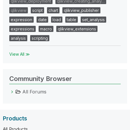
qlikview_deployment
qlikview_creating_analy…
qlikview
script
chart
qlikview_publisher
expression
date
load
table
set_analysis
expressions
macro
qlikview_extensions
analysis
scripting
View All ≫
Community Browser
All Forums
Products
All Products