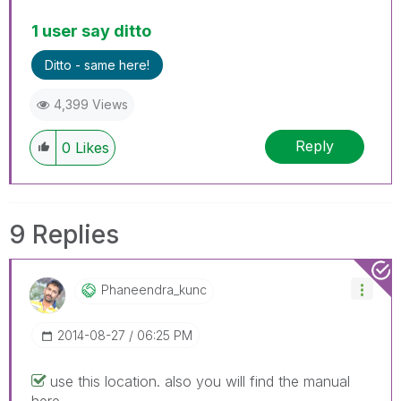
1 user say ditto
Ditto - same here!
4,399 Views
Reply
0
Likes
9 Replies
Phaneendra_kunc
‎2014-08-27
06:25 PM
use this location. also you will find the manual
here.