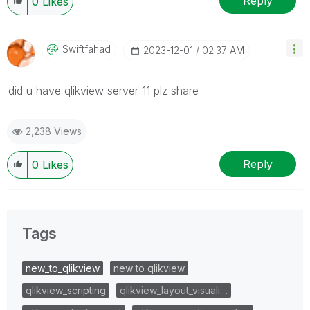
Reply
0
Likes
Swiftfahad
‎2023-12-01
02:37 AM
did u have qlikview server 11 plz share
2,238 Views
Reply
0
Likes
Tags
new_to_qlikview
new to qlikview
qlikview_scripting
qlikview_layout_visuali…