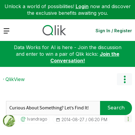
Unlock a world of possibilities!
Login
now and discover
the exclusive benefits awaiting you.
Expand
Sign In / Register
Data Works for AI is here - Join the discussion
and enter to win a pair of Qlik kicks:
Join the
Conversation!
QlikView
Search
Ivandrago
‎2014-08-27
06:20 PM