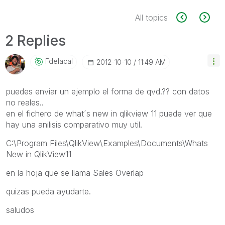
All topics
2 Replies
Fdelacal
‎2012-10-10
11:49 AM
puedes enviar un ejemplo el forma de qvd.?? con datos
no reales..
en el fichero de what´s new in qlikview 11 puede ver que
hay una anilisis comparativo muy util.
C:\Program Files\QlikView\Examples\Documents\Whats
New in QlikView11
en la hoja que se llama Sales Overlap
quizas pueda ayudarte.
saludos