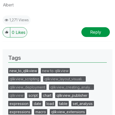
Albert
1,271 Views
Reply
0
Likes
Tags
new_to_qlikview
new to qlikview
qlikview_scripting
qlikview_layout_visuali…
qlikview_deployment
qlikview_creating_analy…
qlikview
script
chart
qlikview_publisher
expression
date
load
table
set_analysis
expressions
macro
qlikview_extensions