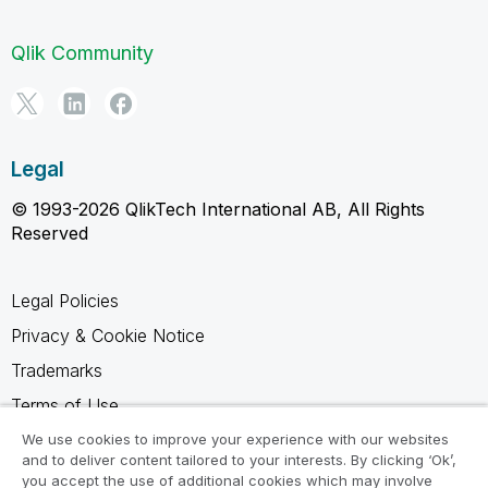
Qlik Community
Legal
© 1993-2026 QlikTech International AB, All Rights
Reserved
Legal Policies
Privacy & Cookie Notice
Trademarks
Terms of Use
Legal Agreements
We use cookies to improve your experience with our websites
and to deliver content tailored to your interests. By clicking ‘Ok’,
Product Terms
you accept the use of additional cookies which may involve