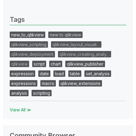
0 Replies
Tags
new_to_qlikview
new to qlikview
qlikview_scripting
qlikview_layout_visuali…
qlikview_deployment
qlikview_creating_analy…
qlikview
script
chart
qlikview_publisher
expression
date
load
table
set_analysis
expressions
macro
qlikview_extensions
analysis
scripting
View All ≫
Community Browser