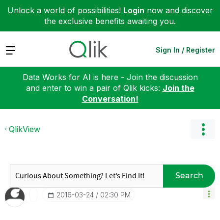
Unlock a world of possibilities!
Login
now and discover
the exclusive benefits awaiting you.
Expand
Sign In / Register
Data Works for AI is here - Join the discussion
and enter to win a pair of Qlik kicks:
Join the
Conversation!
QlikView
Search
‎2016-03-24
02:30 PM