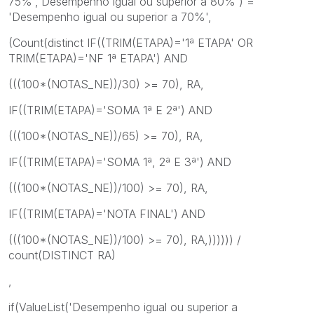
75%','Desempenho igual ou superior a 80%') =
'Desempenho igual ou superior a 70%',
(Count(distinct IF((TRIM(ETAPA)='1ª ETAPA' OR
TRIM(ETAPA)='NF 1ª ETAPA') AND
(((100*(NOTAS_NE))/30) >= 70), RA,
IF((TRIM(ETAPA)='SOMA 1ª E 2ª') AND
(((100*(NOTAS_NE))/65) >= 70), RA,
IF((TRIM(ETAPA)='SOMA 1ª, 2ª E 3ª') AND
(((100*(NOTAS_NE))/100) >= 70), RA,
IF((TRIM(ETAPA)='NOTA FINAL') AND
(((100*(NOTAS_NE))/100) >= 70), RA,)))))) /
count(DISTINCT RA)
,
if(ValueList('Desempenho igual ou superior a