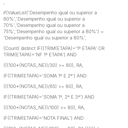
,
if(ValueList('Desempenho igual ou superior a
60%','Desempenho igual ou superior a
70%','Desempenho igual ou superior a
75%','Desempenho igual ou superior a 80%') =
'Desempenho igual ou superior a 80%',
(Count( distinct IF((TRIM(ETAPA)='1ª ETAPA' OR
TRIM(ETAPA)='NF 1ª ETAPA') AND
(((100*(NOTAS_NE))/30) >= 80), RA,
IF((TRIM(ETAPA)='SOMA 1ª E 2ª') AND
(((100*(NOTAS_NE))/65) >= 80), RA,
IF((TRIM(ETAPA)='SOMA 1ª, 2ª E 3ª') AND
(((100*(NOTAS_NE))/100) >= 80), RA,
IF((TRIM(ETAPA)='NOTA FINAL') AND