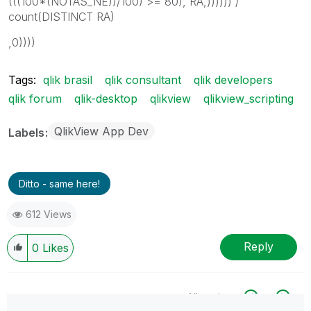
(((100*(NOTAS_NE))/100) >= 80), RA,)))))) /
count(DISTINCT RA)
,0))))
Tags:
qlik brasil
qlik consultant
qlik developers
qlik forum
qlik-desktop
qlikview
qlikview_scripting
QlikView App Dev
Labels
Ditto - same here!
612 Views
Reply
0
Likes
All topics