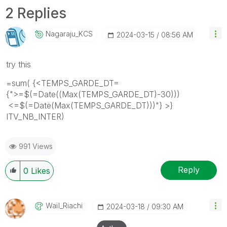
2 Replies
Nagaraju_KCS
‎2024-03-15
08:56 AM
try this
=sum( {<TEMPS_GARDE_DT=
{">=$(=Date((Max(TEMPS_GARDE_DT)-30)))
<=$(=Date(Max(TEMPS_GARDE_DT)))"} >}
ITV_NB_INTER)
991 Views
Reply
0
Likes
Waïl_Riachi
‎2024-03-18
09:30 AM