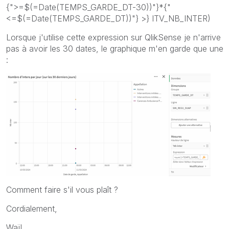
{">=$(=Date(TEMPS_GARDE_DT-30))"}*{"
<=$(=Date(TEMPS_GARDE_DT))"} >} ITV_NB_INTER)
Lorsque j'utilise cette expression sur QlikSense je n'arrive
pas à avoir les 30 dates, le graphique m'en garde que une
:
Comment faire s'il vous plaît ?
Cordialement,
Waïl