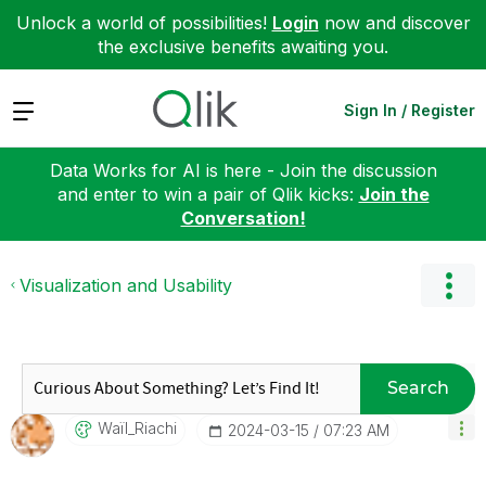
Unlock a world of possibilities!
Login
now and discover
the exclusive benefits awaiting you.
Expand
Sign In / Register
Data Works for AI is here - Join the discussion
and enter to win a pair of Qlik kicks:
Join the
Conversation!
Visualization and Usability
Search
Waïl_Riachi
‎2024-03-15
07:23 AM