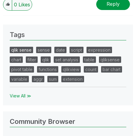
Reply
0
Likes
Tags
qlik sense
sense
date
script
expression
chart
filter
qlik
set analysis
table
qliksense
pivot table
functions
qlikview
count
bar chart
variable
aggr
sum
extension
View All ≫
Community Browser