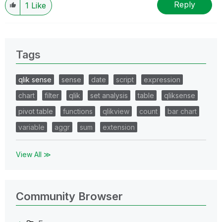
Reply
1
Like
Tags
qlik sense
sense
date
script
expression
chart
filter
qlik
set analysis
table
qliksense
pivot table
functions
qlikview
count
bar chart
variable
aggr
sum
extension
View All ≫
Community Browser