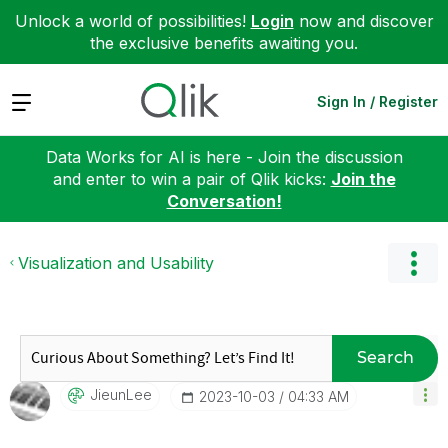
Unlock a world of possibilities!
Login
now and discover
the exclusive benefits awaiting you.
Expand
Sign In / Register
Data Works for AI is here - Join the discussion
and enter to win a pair of Qlik kicks:
Join the
Conversation!
Visualization and Usability
Search
JieunLee
‎2023-10-03
04:33 AM