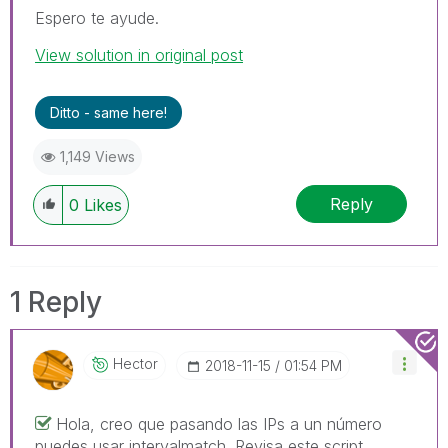
Espero te ayude.
View solution in original post
Ditto - same here!
1,149 Views
Reply
0
Likes
1 Reply
Hector
‎2018-11-15
01:54 PM
Hola, creo que pasando las IPs a un número
puedes usar intervalmatch. Revisa este script