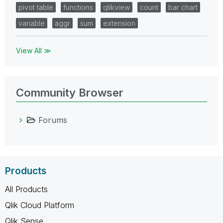
pivot table
functions
qlikview
count
bar chart
variable
aggr
sum
extension
View All ≫
Community Browser
Forums
Products
All Products
Qlik Cloud Platform
Qlik Sense