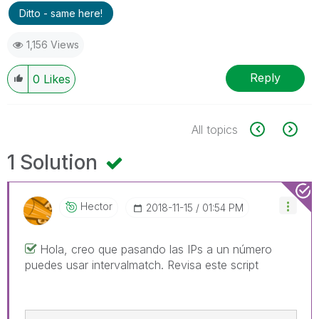
Ditto - same here!
1,156 Views
Reply
0
Likes
All topics
1 Solution
Hector
‎2018-11-15
01:54 PM
Hola, creo que pasando las IPs a un número
puedes usar intervalmatch. Revisa este script