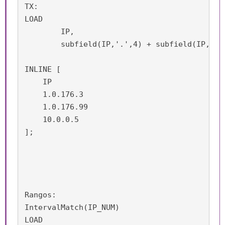
TX:

LOAD 

	IP,

	subfield(IP,'.',4) + subfield(IP,'.',3)*1e3 + subfield(IP,'.',2)*1e6 + subfield(IP,'.',1) * 1e9 as IP_NUM

INLINE [

    IP

    1.0.176.3

    1.0.176.99

    10.0.0.5

];

Rangos:

IntervalMatch(IP_NUM)

LOAD 
