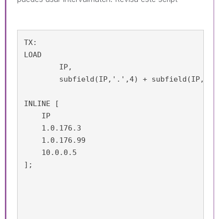
TX:

LOAD 

	IP,

	subfield(IP,'.',4) + subfield(IP,'.',3)*1e3 + subfield(IP,'.',2)*1e6 + subfield(IP,'.',1) * 1e9 as IP_NUM

INLINE [

    IP

    1.0.176.3

    1.0.176.99

    10.0.0.5

];
