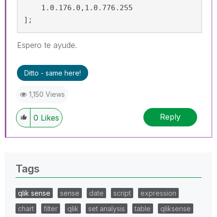
    1.0.176.0,1.0.776.255

];
Espero te ayude.
Ditto - same here!
1,150 Views
Reply
0
Likes
Tags
qlik sense
sense
date
script
expression
chart
filter
qlik
set analysis
table
qliksense