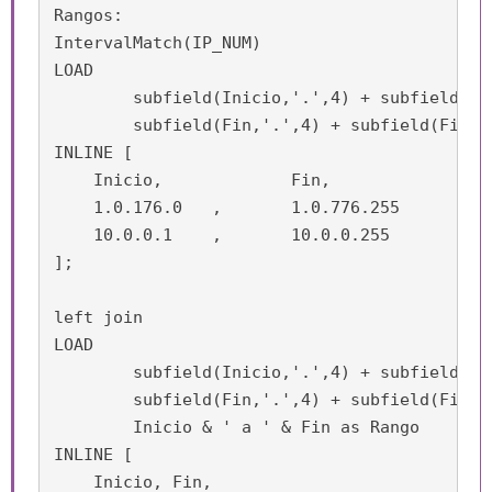
Rangos:

IntervalMatch(IP_NUM)

LOAD 

	subfield(Inicio,'.',4) + subfield(Inicio,'.',3)*1e3 + subfield(Inicio,'.',2)*1e6 + subfield(Inicio,'.',1) * 1e9 as Inicio,

	subfield(Fin,'.',4) + subfield(Fin,'.',3)*1e3 + subfield(Fin,'.',2)*1e6 + subfield(Fin,'.',1) * 1e9 as Fin

INLINE [

    Inicio, 		Fin, 			

    1.0.176.0	,	1.0.776.255

    10.0.0.1	, 	10.0.0.255

];

left join

LOAD 

	subfield(Inicio,'.',4) + subfield(Inicio,'.',3)*1e3 + subfield(Inicio,'.',2)*1e6 + subfield(Inicio,'.',1) * 1e9 as Inicio,

	subfield(Fin,'.',4) + subfield(Fin,'.',3)*1e3 + subfield(Fin,'.',2)*1e6 + subfield(Fin,'.',1) * 1e9 as Fin,

	Inicio & ' a ' & Fin as Rango

INLINE [

    Inicio, Fin, 			
