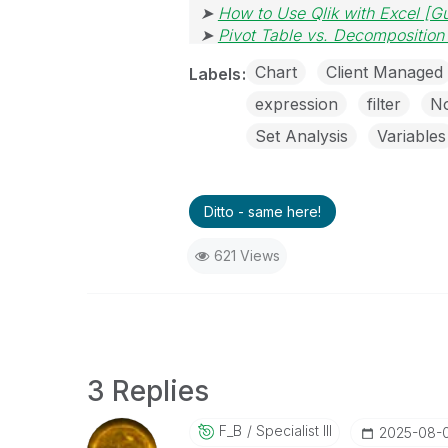
➤
How to Use Qlik with Excel [G
➤
Pivot Table vs. Decomposition
Chart
Client Managed
Labels
expression
filter
No
Set Analysis
Variables
Ditto - same here!
621 Views
3 Replies
F_B
Specialist III
‎2025-08-