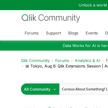
Unlock a world o
Forums
Support
Blogs
Events
D
Data Works for AI is here
Qlik Community
Forums
Analytics & AI
P
📅 Tokyo, Aug 6: Qlik Extensions Session | A