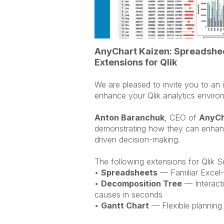
AnyChart Kaizen: Spreadshee
Extensions for Qlik
We are pleased to invite you to an 
enhance your Qlik analytics enviro
Anton Baranchuk
, CEO of
AnyCh
demonstrating how they can enhanc
driven decision-making.
The following extensions for Qlik S
•
Spreadsheets
— Familiar Excel-
•
Decomposition Tree
— Interacti
causes in seconds
•
Gantt Chart
— Flexible planning 