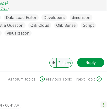
uide]
 Tree
Data Load Editor
Developers
dimension
t a Question
Qlik Cloud
Qlik Sense
Script
Visualization
Reply
2
Likes
All forum topics
Previous Topic
Next Topic
01
06:41 AM