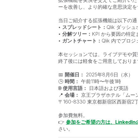
拡張機能を実演を交えてご紹介いた
ーを改善し、より的確な意思決定を
当日ご紹介する拡張機能は以下の通
•
スプレッドシート：
Qlik ダッシ
•
分解ツリー：
KPI から要因の特
•
ガントチャート：
Qlik 内でプ
本セッションでは、ライブデモや質
終了後には軽食をご用意しておりま
📅
開催日：
2025年8月6日（水）
🕒
時間：
午前11時〜午後1時
🌐
使用言語：
日本語および英語
📍
会場：
京王プラザホテル「ムー
〒160-8330 東京都新宿区西新宿2丁
参加費無料。
👉
参加をご希望の方は、Linked
さい。