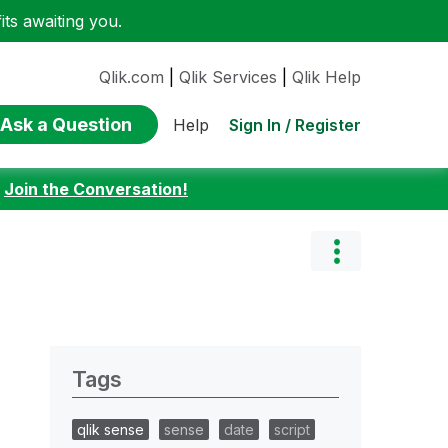
ts awaiting you.
Qlik.com
|
Qlik Services
|
Qlik Help
Ask a Question
Sign In / Register
Help
:
Join the Conversation!
Tags
qlik sense
sense
date
script