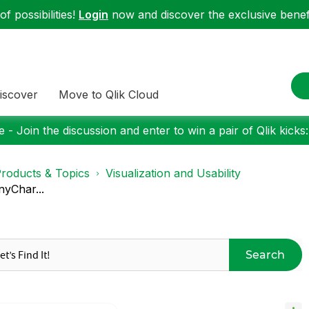
f possibilities!
Login
now and discover the exclusive benefi
iscover
Move to Qlik Cloud
 - Join the discussion and enter to win a pair of Qlik kicks
roducts & Topics
Visualization and Usability
nyChar...
Search