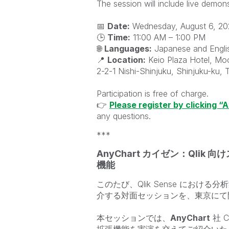
The session will include live demo
📅
Date:
Wednesday, August 6, 20
🕒
Time:
11:00 AM – 1:00 PM
🌐
Languages:
Japanese and Engli
📍
Location:
Keio Plaza Hotel, Mo
2-2-1 Nishi-Shinjuku, Shinjuku-ku
Participation is free of charge.
👉
Please register by clicking “
any questions.
***
AnyChart カイゼン：Qli
機能
このたび、Qlik Sense にお
介する対面セッションを、東京にて
本セッションでは、
AnyChart
社 C