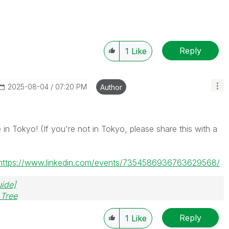
Reply
1
Like
‎2025-08-04
07:20 PM
Author
 in Tokyo! (
If you're not in Tokyo, please share this with a
https://www.linkedin.com/events/7354586936763629568/
uide]
 Tree
Reply
1
Like