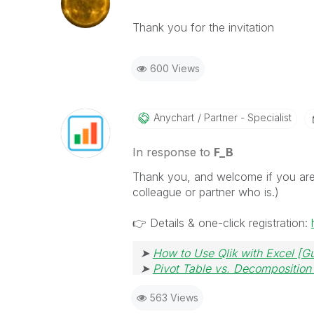
Thank you for the invitation
600 Views
Anychart
Partner - Specialist
In response to
F_B
Thank you, and welcome if you are
colleague or partner who is.)
👉
Details & one-click registration:
➤
How to Use Qlik with Excel [G
➤
Pivot Table vs. Decomposition
563 Views