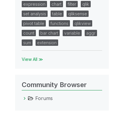
expression
chart
filter
qlik
set analysis
table
qliksense
pivot table
functions
qlikview
count
bar chart
variable
aggr
sum
extension
View All ≫
Community Browser
Forums