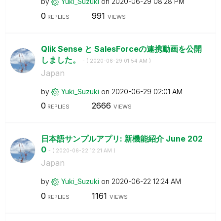
by
Yuki_Suzuki
on
‎2020-06-29
08:28 PM
0
991
REPLIES
VIEWS
Qlik Sense と SalesForceの連携動画を公開
しました。
- (
‎2020-06-29
01:54 AM
)
Japan
by
Yuki_Suzuki
on
‎2020-06-29
02:01 AM
0
2666
REPLIES
VIEWS
日本語サンプルアプリ: 新機能紹介 June 202
0
- (
‎2020-06-22
12:21 AM
)
Japan
by
Yuki_Suzuki
on
‎2020-06-22
12:24 AM
0
1161
REPLIES
VIEWS