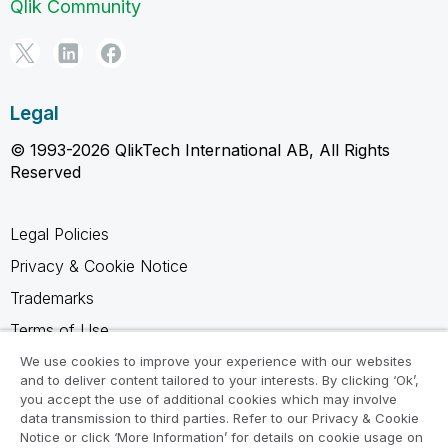
Qlik Community
Legal
© 1993-2026 QlikTech International AB, All Rights
Reserved
Legal Policies
Privacy & Cookie Notice
Trademarks
Terms of Use
Legal Agreements
We use cookies to improve your experience with our websites
and to deliver content tailored to your interests. By clicking ‘Ok’,
Product Terms
you accept the use of additional cookies which may involve
data transmission to third parties. Refer to our Privacy & Cookie
Do not share my info
Notice or click ‘More Information’ for details on cookie usage on