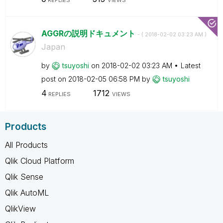
AGGRの説明ドキュメント
- (
‎2018-02-02
03:23 AM
)
Japan
by
tsuyoshi
on
‎2018-02-02
03:23 AM
Latest
post on
‎2018-02-05
06:58 PM
by
tsuyoshi
4
1712
REPLIES
VIEWS
Products
All Products
Qlik Cloud Platform
Qlik Sense
Qlik AutoML
QlikView