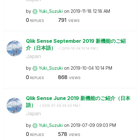
by
Yuki_Suzuki
on
‎2019-11-18
12:18 AM
0
791
REPLIES
VIEWS
Qlik Sense September 2019 新機能のご紹
介（日本語）
- (
‎2019-10-04
10:14 PM
)
Japan
by
Yuki_Suzuki
on
‎2019-10-04
10:14 PM
0
868
REPLIES
VIEWS
Qlik Sense June 2019 新機能のご紹介（日本
語）
- (
‎2019-07-09
09:03 PM
)
Japan
by
Yuki_Suzuki
on
‎2019-07-09
09:03 PM
0
578
REPLIES
VIEWS