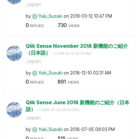
Japan
by
Yuki_Suzuki
on
‎2019-03-12
10:47 PM
0
730
REPLIES
VIEWS
Qlik Sense November 2018 新機能のご紹介
（日本語）
- (
‎2018-12-10
02:31 AM
)
Japan
by
Yuki_Suzuki
on
‎2018-12-10
02:31 AM
0
891
REPLIES
VIEWS
Qlik Sense June 2018 新機能のご紹介（日本
語）
- (
‎2018-07-05
09:03 PM
)
Japan
by
Yuki_Suzuki
on
‎2018-07-05
09:03 PM
0
515
REPLIES
VIEWS