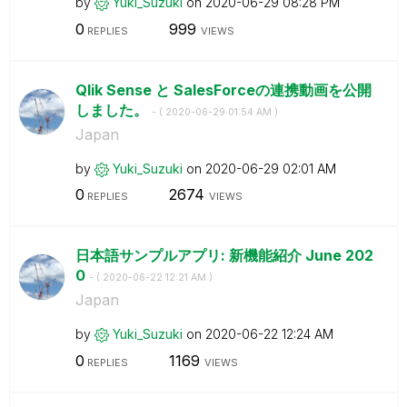
by
Yuki_Suzuki
on
‎2020-06-29
08:28 PM
0
999
REPLIES
VIEWS
Qlik Sense と SalesForceの連携動画を公開
しました。
- (
‎2020-06-29
01:54 AM
)
Japan
by
Yuki_Suzuki
on
‎2020-06-29
02:01 AM
0
2674
REPLIES
VIEWS
日本語サンプルアプリ: 新機能紹介 June 202
0
- (
‎2020-06-22
12:21 AM
)
Japan
by
Yuki_Suzuki
on
‎2020-06-22
12:24 AM
0
1169
REPLIES
VIEWS