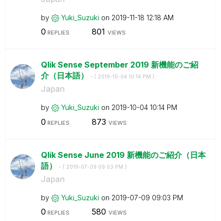
by
Yuki_Suzuki
on
‎2019-11-18
12:18 AM
0
801
REPLIES
VIEWS
Qlik Sense September 2019 新機能のご紹
介（日本語）
- (
‎2019-10-04
10:14 PM
)
Japan
by
Yuki_Suzuki
on
‎2019-10-04
10:14 PM
0
873
REPLIES
VIEWS
Qlik Sense June 2019 新機能のご紹介（日本
語）
- (
‎2019-07-09
09:03 PM
)
Japan
by
Yuki_Suzuki
on
‎2019-07-09
09:03 PM
0
580
REPLIES
VIEWS