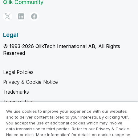
Qlik Community
Legal
© 1993-2026 QlikTech International AB, All Rights
Reserved
Legal Policies
Privacy & Cookie Notice
Trademarks
Terms of Use
Legal Agreements
We use cookies to improve your experience with our websites
and to deliver content tailored to your interests. By clicking ‘Ok’,
Product Terms
you accept the use of additional cookies which may involve
data transmission to third parties. Refer to our Privacy & Cookie
Do not share my info
Notice or click ‘More Information’ for details on cookie usage on