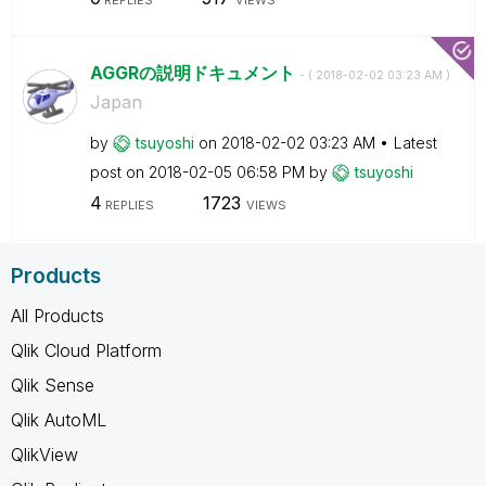
AGGRの説明ドキュメント
- (
‎2018-02-02
03:23 AM
)
Japan
by
tsuyoshi
on
‎2018-02-02
03:23 AM
Latest
post on
‎2018-02-05
06:58 PM
by
tsuyoshi
4
1723
REPLIES
VIEWS
Products
All Products
Qlik Cloud Platform
Qlik Sense
Qlik AutoML
QlikView