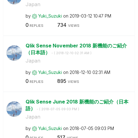
Japan
by
Yuki_Suzuki
on
‎2019-03-12
10:47 PM
0
734
REPLIES
VIEWS
Qlik Sense November 2018 新機能のご紹介
（日本語）
- (
‎2018-12-10
02:31 AM
)
Japan
by
Yuki_Suzuki
on
‎2018-12-10
02:31 AM
0
895
REPLIES
VIEWS
Qlik Sense June 2018 新機能のご紹介（日本
語）
- (
‎2018-07-05
09:03 PM
)
Japan
by
Yuki_Suzuki
on
‎2018-07-05
09:03 PM
0
517
REPLIES
VIEWS