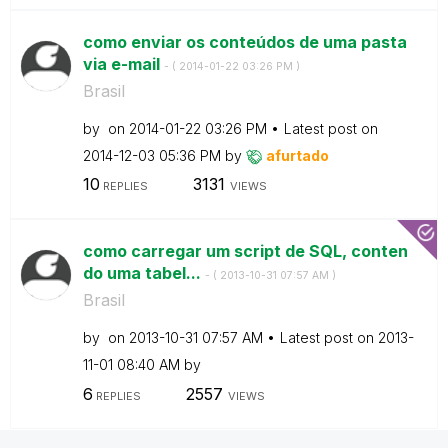
como enviar os conteúdos de uma pasta
via e-mail
- (
‎2014-01-22
03:26 PM
)
Brasil
by
on
‎2014-01-22
03:26 PM
Latest post on
‎2014-12-03
05:36 PM
by
afurtado
10
3131
REPLIES
VIEWS
como carregar um script de SQL, conten
do uma tabel...
- (
‎2013-10-31
07:57 AM
)
Brasil
by
on
‎2013-10-31
07:57 AM
Latest post on
‎2013-
11-01
08:40 AM
by
6
2557
REPLIES
VIEWS