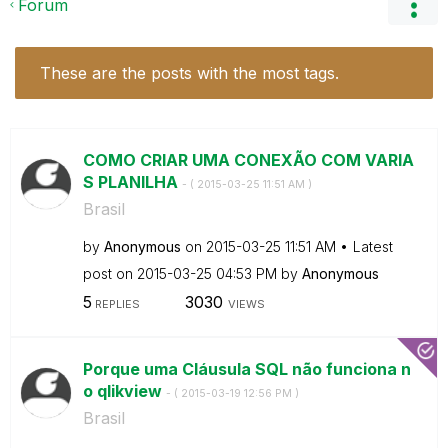
Forum
These are the posts with the most tags.
COMO CRIAR UMA CONEXÃO COM VARIA
S PLANILHA
- (
‎2015-03-25
11:51 AM
)
Brasil
by
Anonymous
on
‎2015-03-25
11:51 AM
Latest
post on
‎2015-03-25
04:53 PM
by
Anonymous
5
3030
REPLIES
VIEWS
Porque uma Cláusula SQL não funciona n
o qlikview
- (
‎2015-03-19
12:56 PM
)
Brasil