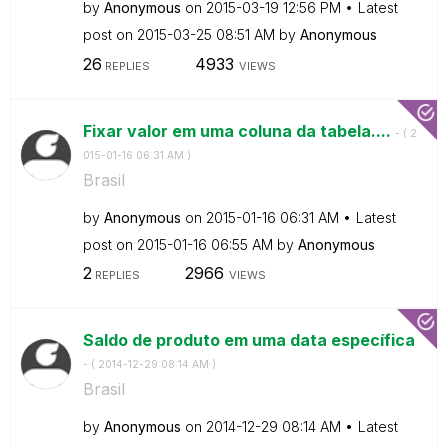
by
Anonymous
on
‎2015-03-19
12:56 PM
Latest
post on
‎2015-03-25
08:51 AM
by
Anonymous
26
4933
REPLIES
VIEWS
Fixar valor em uma coluna da tabela....
- (
‎2
015-01-16
06:31 AM
)
Brasil
by
Anonymous
on
‎2015-01-16
06:31 AM
Latest
post on
‎2015-01-16
06:55 AM
by
Anonymous
2
2966
REPLIES
VIEWS
Saldo de produto em uma data específica
- (
‎2014-12-29
08:14 AM
)
Brasil
by
Anonymous
on
‎2014-12-29
08:14 AM
Latest