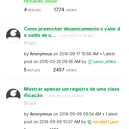
fernando_tonial
4
1774
REPLIES
VIEWS
Como preencher dinamicamente o valor d
e saldo de u...
- (
‎2014-09-17
10:56 AM
)
Brasil
by
Anonymous
on
‎2014-09-17
10:56 AM
Latest
post on
‎2015-03-25
09:36 AM
by
junior_ehlke
5
2457
REPLIES
VIEWS
Mostrar apenas um registro de uma class
ificação
- (
‎2014-09-09
09:04 AM
)
Brasil
by
Anonymous
on
‎2014-09-09
09:04 AM
Latest
post on
‎2014-09-09
10:07 AM
by
nicolett_yuri