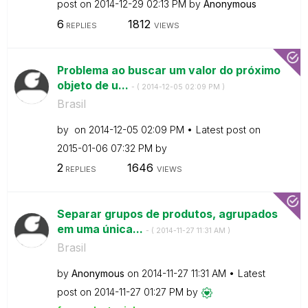
post on
‎2014-12-29
02:13 PM
by
Anonymous
6
1812
REPLIES
VIEWS
Problema ao buscar um valor do próximo
objeto de u...
- (
‎2014-12-05
02:09 PM
)
Brasil
by
on
‎2014-12-05
02:09 PM
Latest post on
‎2015-01-06
07:32 PM
by
2
1646
REPLIES
VIEWS
Separar grupos de produtos, agrupados
em uma única...
- (
‎2014-11-27
11:31 AM
)
Brasil
by
Anonymous
on
‎2014-11-27
11:31 AM
Latest
post on
‎2014-11-27
01:27 PM
by