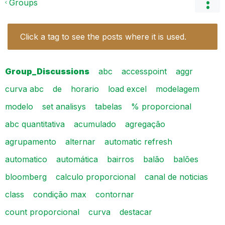
Groups
Click a tag to see the posts where it is used.
Group_Discussions
abc
accesspoint
aggr
curva abc
de
horario
load excel
modelagem
modelo
set analisys
tabelas
% proporcional
abc quantitativa
acumulado
agregação
agrupamento
alternar
automatic refresh
automatico
automática
bairros
balão
balões
bloomberg
calculo proporcional
canal de noticias
class
condição max
contornar
count proporcional
curva
destacar