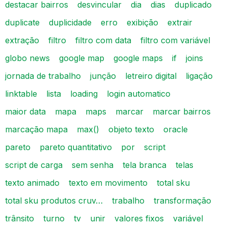
destacar bairros
desvincular
dia
dias
duplicado
duplicate
duplicidade
erro
exibição
extrair
extração
filtro
filtro com data
filtro com variável
globo news
google map
google maps
if
joins
jornada de trabalho
junção
letreiro digital
ligação
linktable
lista
loading
login automatico
maior data
mapa
maps
marcar
marcar bairros
marcação mapa
max()
objeto texto
oracle
pareto
pareto quantitativo
por
script
script de carga
sem senha
tela branca
telas
texto animado
texto em movimento
total sku
total sku produtos cruv…
trabalho
transformação
trânsito
turno
tv
unir
valores fixos
variável