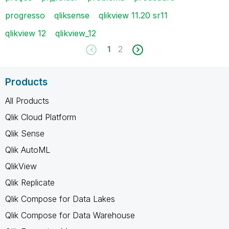
progresso
qliksense
qlikview 11.20 sr11
qlikview 12
qlikview_12
1
2
Products
All Products
Qlik Cloud Platform
Qlik Sense
Qlik AutoML
QlikView
Qlik Replicate
Qlik Compose for Data Lakes
Qlik Compose for Data Warehouse