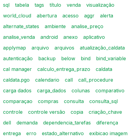
sql
tabela
tags
título
venda
visualização
world_cloud
abertura
acesso
aggr
alerta
alternate_states
ambiente
analise_preço
analise_venda
android
anexo
aplicativo
applymap
arquivo
arquivos
atualização_caldata
autenticação
backup
below
bind
bind_variable
cal manager
calculo_entrega_prazo
caldata
caldata.pgo
calendario
call
call_procedure
carga dados
carga_dados
colunas
comparativo
comparaçao
compras
consulta
consulta_sql
controle
controle versão
copia
criação_chave
dell
demanda
dependencia_tarefas
diferença
entrega
erro
estado_alternativo
exibicao imagem