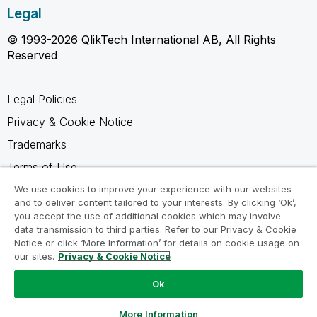
Legal
© 1993-2026 QlikTech International AB, All Rights
Reserved
Legal Policies
Privacy & Cookie Notice
Trademarks
Terms of Use
Legal Agreements
We use cookies to improve your experience with our websites
and to deliver content tailored to your interests. By clicking ‘Ok’,
Product Terms
you accept the use of additional cookies which may involve
data transmission to third parties. Refer to our Privacy & Cookie
Do not share my info
Notice or click ‘More Information’ for details on cookie usage on
our sites.
Privacy & Cookie Notice
Ok
Ask a Question
More Information