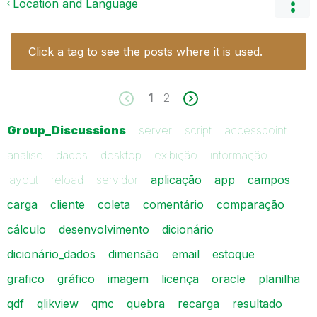
Location and Language
Click a tag to see the posts where it is used.
1
2
Group_Discussions
server
script
accesspoint
analise
dados
desktop
exibição
informação
layout
reload
servidor
aplicação
app
campos
carga
cliente
coleta
comentário
comparação
cálculo
desenvolvimento
dicionário
dicionário_dados
dimensão
email
estoque
grafico
gráfico
imagem
licença
oracle
planilha
qdf
qlikview
qmc
quebra
recarga
resultado