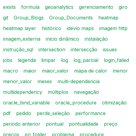
exists
formula
geoanalytics
gerenciamento
giro
git
Group_Blogs
Group_Documents
heatmap
heatmap layer
histórico
idevio maps
imagem http
imagem_externa
inicio dinâmico
instalação
instrução_sql
intersection
intersecção
issues
jobs
legenda
limpar
log
log_parcial
login_failed
macro
maior
maior_valor
mapa de calor
menor
menor_valor
meses
multi-dependencia
multidependency
múltiplos
navegação
oracle_bind_variable
oracle_procedure
otimização
pdf
pedido
perde_seleção
performance
periodo anterior
pontual
pontualidade
preço
preços
prj_folder
problema
procedure