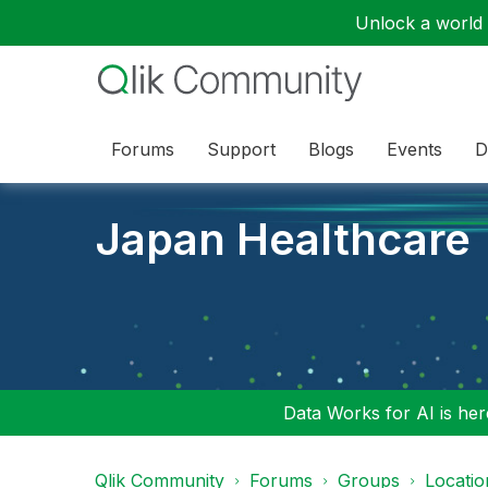
Unlock a world o
Forums
Support
Blogs
Events
D
Japan Healthcare
Data Works for AI is here
Qlik Community
Forums
Groups
Locati