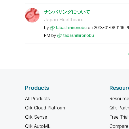
ナンバリングについて
Japan Healthcare
by
tabashihironobu
on
‎2018-01-08
11:16 
PM
by
tabashihironobu
Products
Resour
All Products
Resource
Qlik Cloud Platform
Qlik Part
Qlik Sense
Free Trial
Qlik AutoML
Compare 