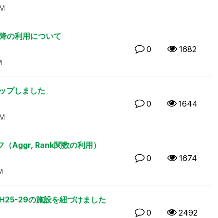
AM
月1日以降の利用について
0
1682
M
ップしました
0
1644
AM
ggr, Rank関数の利用）
0
1674
M
H25-29の施設を紐づけました
0
2492