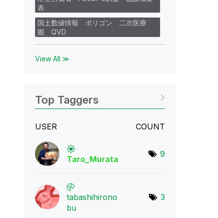
表
国土数値情報 ポリゴン 二次医療
圏 QVD
View All ≫
Top Taggers
USER
COUNT
9
Taro_Murata
tabashihirono
3
bu