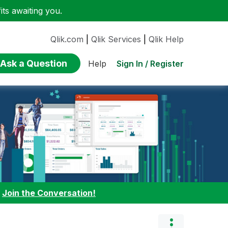
ts awaiting you.
Qlik.com
|
Qlik Services
|
Qlik Help
Ask a Question
Sign In / Register
Help
:
Join the Conversation!