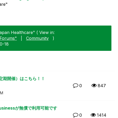
are"
apan Healthcare" ( View in:
Forums"
|
Community
)
10-18
（定期開催）はこちら！！
0
847
AM
Businessが無償で利用可能です
0
1414