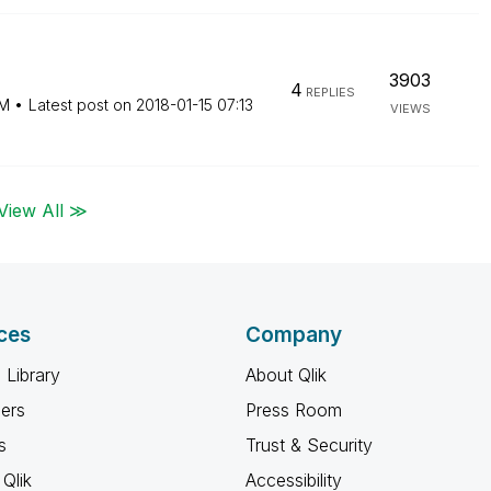
3903
4
REPLIES
PM
Latest post on
‎2018-01-15
07:13
VIEWS
View All ≫
ces
Company
 Library
About Qlik
ners
Press Room
s
Trust & Security
Qlik
Accessibility