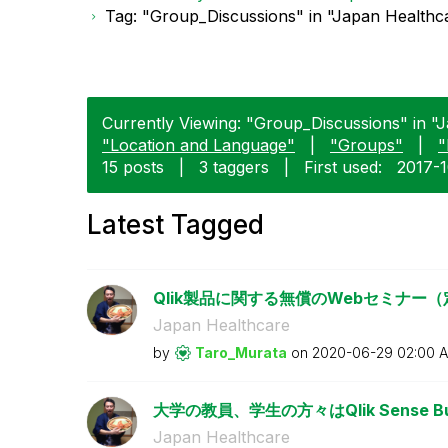
Tag: "Group_Discussions" in "Japan Healthc
Currently Viewing: "Group_Discussions" in "J
"Location and Language"
|
"Groups"
|
"
15 posts
|
3 taggers
|
First used:
‎2017-
Latest Tagged
Qlik製品に関する無償のWebセミナー
Japan Healthcare
by
Taro_Murata
on
‎2020-06-29
02:00 
大学の教員、学生の方々はQlik Sense 
Japan Healthcare