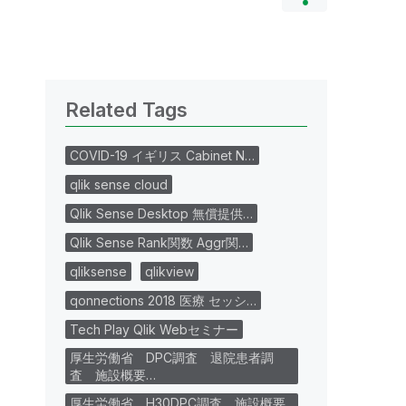
Related Tags
COVID-19 イギリス Cabinet N…
qlik sense cloud
Qlik Sense Desktop 無償提供…
Qlik Sense Rank関数 Aggr関…
qliksense
qlikview
qonnections 2018 医療 セッシ…
Tech Play Qlik Webセミナー
厚生労働省 DPC調査 退院患者調
査 施設概要…
厚生労働省 H30DPC調査 施設概要