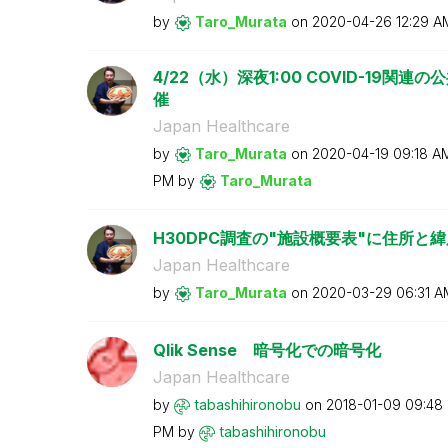
by
Taro_Murata
on
‎2020-04-26
12:29 A
4/22（水）深夜1:00 COVID-19
催
Japan Healthcare
by
Taro_Murata
on
‎2020-04-19
09:18 A
PM
by
Taro_Murata
H30DPC調査の"施設概要表"に住所と
Japan Healthcare
by
Taro_Murata
on
‎2020-03-29
06:31 A
Qlik Sense 暗号化での暗号化
Japan Healthcare
by
tabashihironobu
on
‎2018-01-09
09:48
PM
by
tabashihironobu