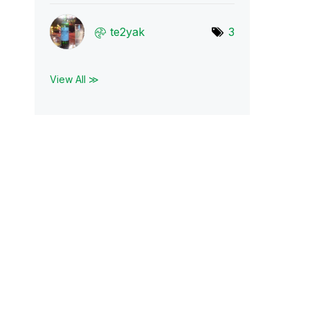
te2yak
3
View All ≫