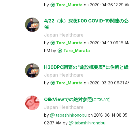
by
Taro_Murata
on
‎2020-04-26
12:29 A
4/22（水）深夜1:00 COVID-19
催
Japan Healthcare
by
Taro_Murata
on
‎2020-04-19
09:18 A
PM
by
Taro_Murata
H30DPC調査の"施設概要表"に住所と
Japan Healthcare
by
Taro_Murata
on
‎2020-03-29
06:31 A
QlikViewでの絶対参照について
Japan Healthcare
by
tabashihironobu
on
‎2018-06-14
08:05
02:37 AM
by
tabashihironobu