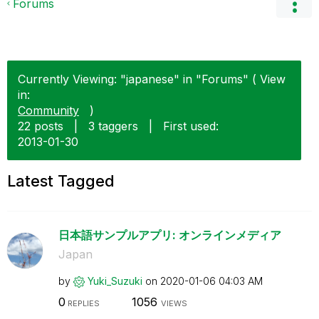
Forums
Currently Viewing: "japanese" in "Forums" ( View
in:
Community
)
22 posts
|
3 taggers
|
First used:
‎2013-01-30
Latest Tagged
日本語サンプルアプリ: オンラインメディア
Japan
by
Yuki_Suzuki
on
‎2020-01-06
04:03 AM
0
1056
REPLIES
VIEWS