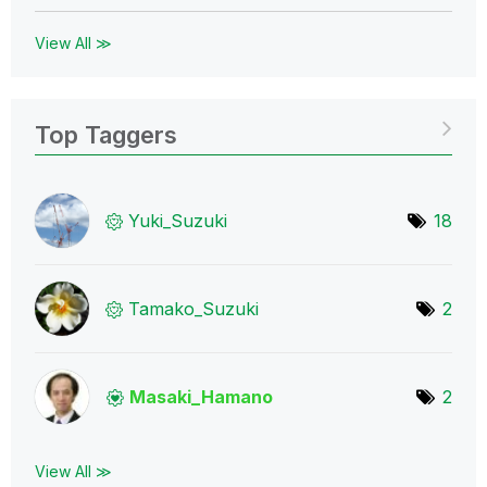
View All ≫
Top Taggers
Yuki_Suzuki
18
Tamako_Suzuki
2
Masaki_Hamano
2
View All ≫