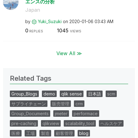
エンスの分析
Japan
by
Yuki_Suzuki
on
‎2020-01-06
03:43 AM
0
1045
REPLIES
VIEWS
View All ≫
Related Tags
Group_Blogs
demo
qlik sense
日本語
scm
サプライチェーン
販売管理
crm
Group_Documents
jmeter
performace
pre-caching
qlikview
scalability_tool
ヘルスケア
医療
工場
製造
顧客管理
blog