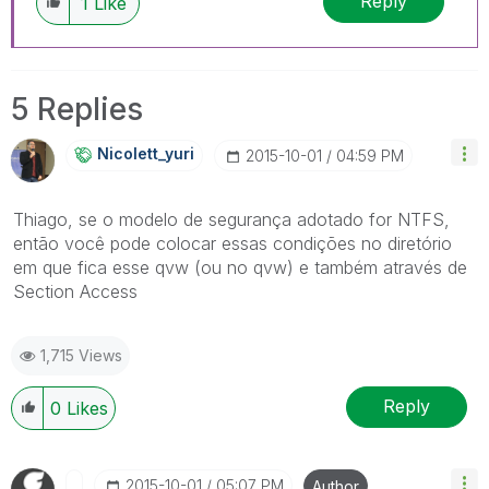
Reply
1
Like
5 Replies
Nicolett_yuri
‎2015-10-01
04:59 PM
Thiago, se o modelo de segurança adotado for NTFS,
então você pode colocar essas condições no diretório
em que fica esse qvw (ou no qvw) e também através de
Section Access
1,715 Views
Reply
0
Likes
‎2015-10-01
05:07 PM
Author