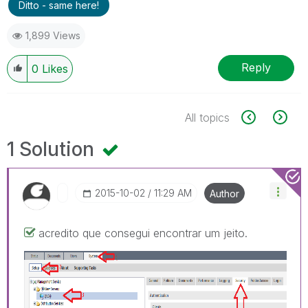
Ditto - same here!
1,899 Views
Reply
0
Likes
All topics
1 Solution
‎2015-10-02
11:29 AM
Author
acredito que consegui encontrar um jeito.