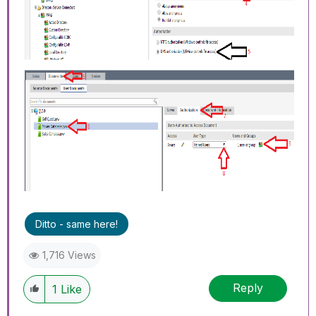
Ditto - same here!
1,716 Views
Reply
1
Like