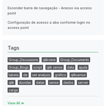
Esconder barra de navegação - Acesso via access
point
Configuração de acesso a aba conforme login no
access point
Tags
Group_Discussions
qlikview
Group_Documents
Group_Blogs
script
qlik sense
data
ajuda
tabela
de
set analysis
gráfico
qliksense
qlik
duvidas
datas
sense
dados
server
carga
View All ≫