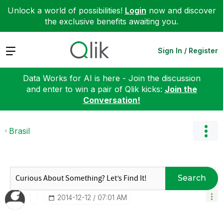
Unlock a world of possibilities!
Login
now and discover
the exclusive benefits awaiting you.
Expand
Sign In / Register
Data Works for AI is here - Join the discussion
and enter to win a pair of Qlik kicks:
Join the
Conversation!
Brasil
Search
‎2014-12-12
07:01 AM