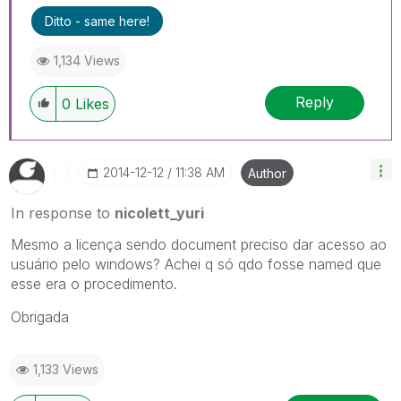
Ditto - same here!
1,134 Views
Reply
0
Likes
‎2014-12-12
11:38 AM
Author
In response to
nicolett_yuri
Mesmo a licença sendo document preciso dar acesso ao
usuário pelo windows? Achei q só qdo fosse named que
esse era o procedimento.
Obrigada
1,133 Views