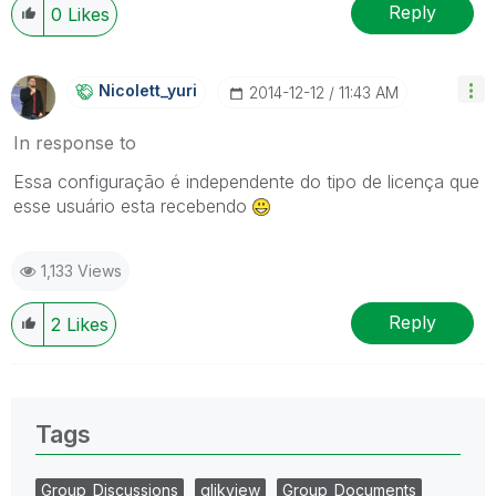
Reply
0
Likes
Nicolett_yuri
‎2014-12-12
11:43 AM
In response to
Essa configuração é independente do tipo de licença que
esse usuário esta recebendo
1,133 Views
Reply
2
Likes
Tags
Group_Discussions
qlikview
Group_Documents