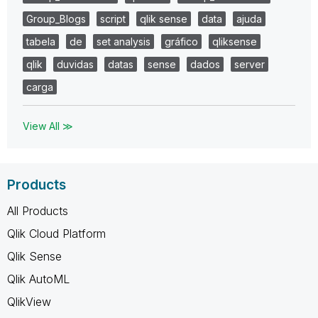
Group_Blogs
script
qlik sense
data
ajuda
tabela
de
set analysis
gráfico
qliksense
qlik
duvidas
datas
sense
dados
server
carga
View All ≫
Products
All Products
Qlik Cloud Platform
Qlik Sense
Qlik AutoML
QlikView