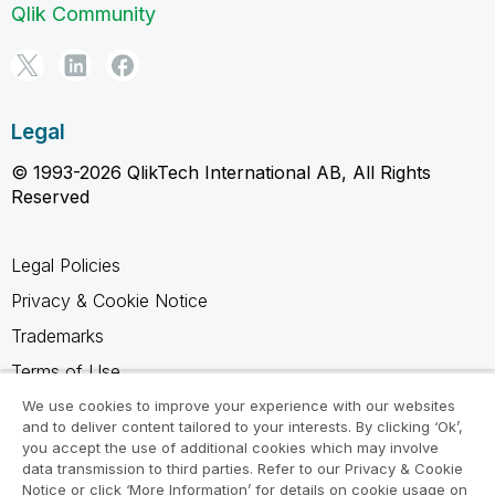
Qlik Community
Legal
© 1993-2026 QlikTech International AB, All Rights
Reserved
Legal Policies
Privacy & Cookie Notice
Trademarks
Terms of Use
Legal Agreements
We use cookies to improve your experience with our websites
and to deliver content tailored to your interests. By clicking ‘Ok’,
Product Terms
you accept the use of additional cookies which may involve
data transmission to third parties. Refer to our Privacy & Cookie
Do not share my info
Notice or click ‘More Information’ for details on cookie usage on