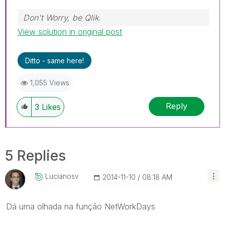
Don't Worry, be Qlik.
View solution in original post
Ditto - same here!
1,055 Views
Reply
3
Likes
5 Replies
Lucianosv
‎2014-11-10
08:18 AM
Dá uma olhada na função NetWorkDays