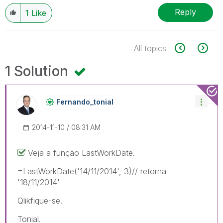
Reply
1
Like
All topics
1 Solution
Fernando_tonial
‎2014-11-10
08:31 AM
Veja a função LastWorkDate.
=LastWorkDate('14/11/2014', 3)// retorna
'18/11/2014'
Qlikfique-se.
Tonial.