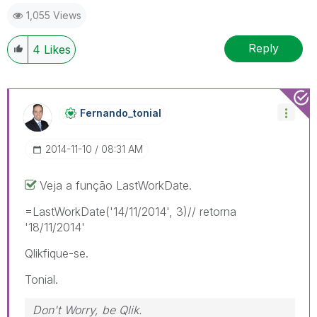
1,055 Views
Reply
4
Likes
Fernando_tonial
‎2014-11-10
08:31 AM
Veja a função LastWorkDate.
=LastWorkDate('14/11/2014', 3)// retorna
'18/11/2014'
Qlikfique-se.
Tonial.
Don't Worry, be Qlik.