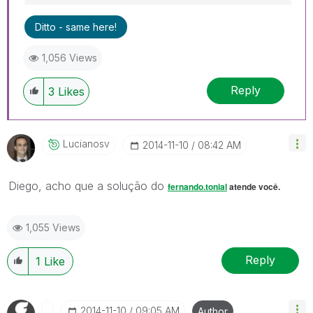
Ditto - same here!
1,056 Views
Reply
3
Likes
Lucianosv
‎2014-11-10
08:42 AM
Diego, acho que a solução do
fernando.tonial
atende você.
1,055 Views
Reply
1
Like
‎2014-11-10
09:05 AM
Author