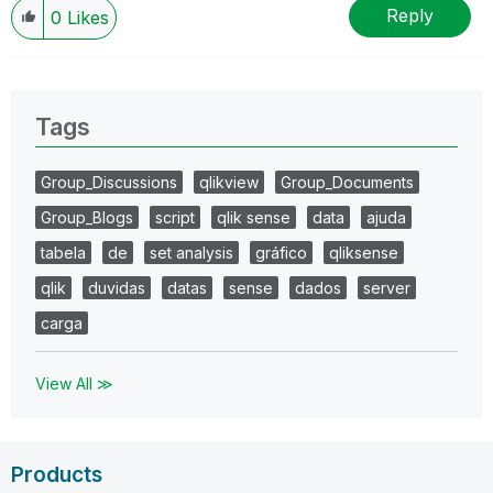
Reply
0
Likes
Tags
Group_Discussions
qlikview
Group_Documents
Group_Blogs
script
qlik sense
data
ajuda
tabela
de
set analysis
gráfico
qliksense
qlik
duvidas
datas
sense
dados
server
carga
View All ≫
Products