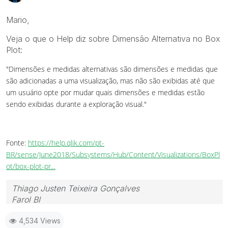
Mario,
Veja o que o Help diz sobre Dimensão Alternativa no Box
Plot:
"Dimensões e medidas alternativas são dimensões e medidas que
são adicionadas a uma visualização, mas não são exibidas até que
um usuário opte por mudar quais dimensões e medidas estão
sendo exibidas durante a exploração visual."
Fonte:
https://help.qlik.com/pt-
BR/sense/June2018/Subsystems/Hub/Content/Visualizations/BoxPl
ot/box-plot-pr...
Thiago Justen Teixeira Gonçalves
Farol BI
WhatsApp: 24 98152-1675
4,534 Views
Skype: justen.thiago