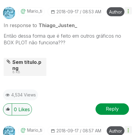
Mario_ti
‎2018-09-17
08:53 AM
Author
In response to
Thiago_Justen_
Então dessa forma que é feito em outros gráficos no
BOX PLOT não funciona???
Sem título.p
ng
8 KB
4,534 Views
Reply
0
Likes
Mario_ti
‎2018-09-17
08:57 AM
Author