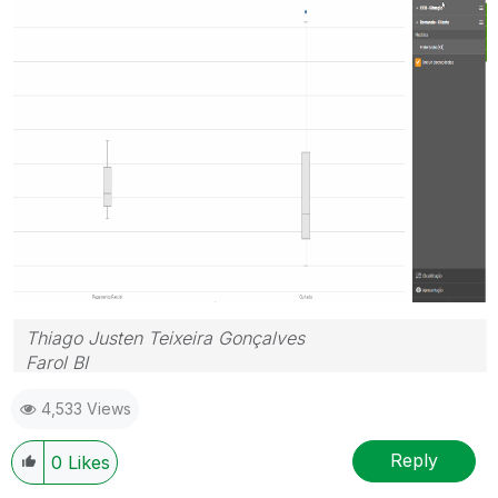
Thiago Justen Teixeira Gonçalves
Farol BI
WhatsApp: 24 98152-1675
4,533 Views
Skype: justen.thiago
Reply
0
Likes