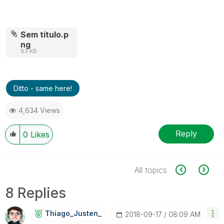
Sem título.p
ng
83 KB
Ditto - same here!
4,634 Views
Reply
0
Likes
All topics
8 Replies
Thiago_Justen_
‎2018-09-17
08:09 AM