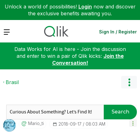
Unlock a world of possibilities!
Login
now and discover
the exclusive benefits awaiting you.
Expand
Sign In / Register
Data Works for AI is here - Join the discussion
and enter to win a pair of Qlik kicks:
Join the
Conversation!
Brasil
Search
Mario_ti
‎2018-09-17
08:03 AM