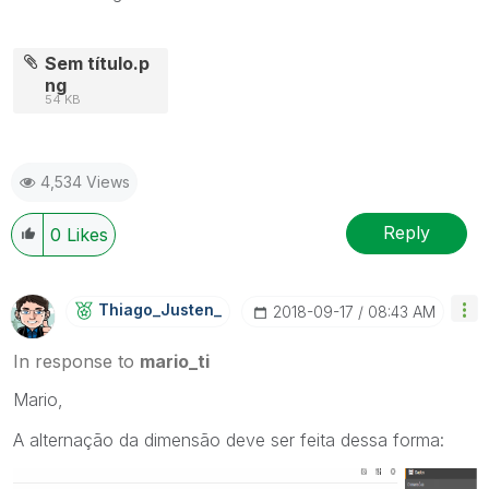
Sem título.p
ng
54 KB
4,534 Views
Reply
0
Likes
Thiago_Justen_
‎2018-09-17
08:43 AM
In response to
mario_ti
Mario,
A alternação da dimensão deve ser feita dessa forma: