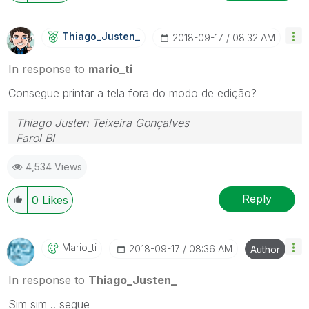
Thiago_Justen_
‎2018-09-17
08:32 AM
In response to
mario_ti
Consegue printar a tela fora do modo de edição?
Thiago Justen Teixeira Gonçalves
Farol BI
WhatsApp: 24 98152-1675
4,534 Views
Skype: justen.thiago
Reply
0
Likes
Mario_ti
‎2018-09-17
08:36 AM
Author
In response to
Thiago_Justen_
Sim sim .. segue