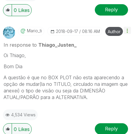
Reply
0
Likes
Mario_ti
‎2018-09-17
08:16 AM
Author
In response to
Thiago_Justen_
Oi Thiago,
Bom Dia
A questão é que no BOX PLOT não esta aparecendo a
opção de mudar(la no TITULO, circulado na imagem que
anexei) o tipo de visão ou seja da DIMENSÃO
ATUAL/PADRÃO para a ALTERNATIVA.
4,534 Views
Reply
0
Likes