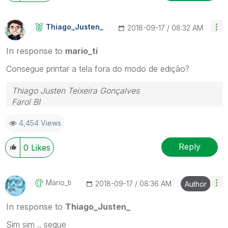
Thiago_Justen_
‎2018-09-17
08:32 AM
In response to
mario_ti
Consegue printar a tela fora do modo de edição?
Thiago Justen Teixeira Gonçalves
Farol BI
WhatsApp: 24 98152-1675
4,454 Views
Skype: justen.thiago
Reply
0
Likes
Mario_ti
‎2018-09-17
08:36 AM
Author
In response to
Thiago_Justen_
Sim sim .. segue