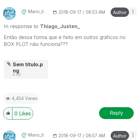
Mario_ti
‎2018-09-17
08:53 AM
Author
In response to
Thiago_Justen_
Então dessa forma que é feito em outros gráficos no
BOX PLOT não funciona???
Sem título.p
ng
8 KB
4,454 Views
Reply
0
Likes
Mario_ti
‎2018-09-17
08:57 AM
Author