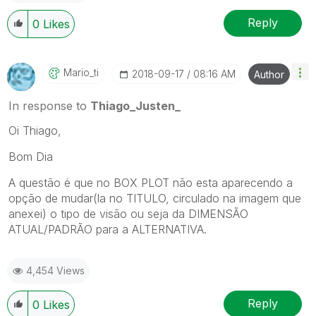
Reply
0
Likes
Mario_ti
‎2018-09-17
08:16 AM
Author
In response to
Thiago_Justen_
Oi Thiago,
Bom Dia
A questão é que no BOX PLOT não esta aparecendo a
opção de mudar(la no TITULO, circulado na imagem que
anexei) o tipo de visão ou seja da DIMENSÃO
ATUAL/PADRÃO para a ALTERNATIVA.
4,454 Views
Reply
0
Likes