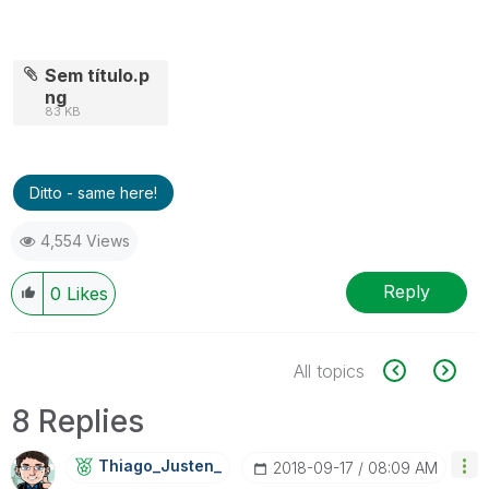
Sem título.p
ng
83 KB
Ditto - same here!
4,554 Views
Reply
0
Likes
All topics
8 Replies
Thiago_Justen_
‎2018-09-17
08:09 AM