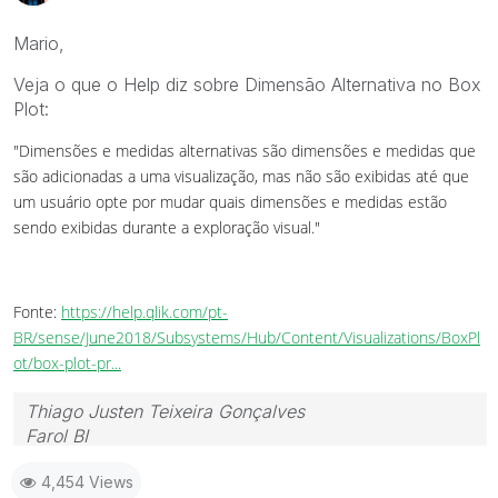
Mario,
Veja o que o Help diz sobre Dimensão Alternativa no Box
Plot:
"Dimensões e medidas alternativas são dimensões e medidas que
são adicionadas a uma visualização, mas não são exibidas até que
um usuário opte por mudar quais dimensões e medidas estão
sendo exibidas durante a exploração visual."
Fonte:
https://help.qlik.com/pt-
BR/sense/June2018/Subsystems/Hub/Content/Visualizations/BoxPl
ot/box-plot-pr...
Thiago Justen Teixeira Gonçalves
Farol BI
WhatsApp: 24 98152-1675
4,454 Views
Skype: justen.thiago