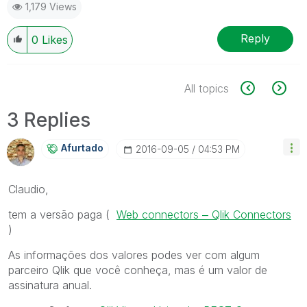
1,179 Views
Reply
0
Likes
All topics
3 Replies
Afurtado
‎2016-09-05
04:53 PM
Claudio,
tem a versão paga (
Web connectors ‒ Qlik Connectors
)
As informações dos valores podes ver com algum
parceiro Qlik que você conheça, mas é um valor de
assinatura anual.