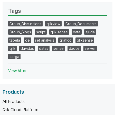
Tags
Group_Discussions
qlikview
Group_Documents
Group_Blogs
script
qlik sense
data
ajuda
tabela
de
set analysis
gráfico
qliksense
qlik
duvidas
datas
sense
dados
server
carga
View All ≫
Products
All Products
Qlik Cloud Platform