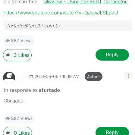
e a versão free
QlikView - Using the REST Connector
https://www.youtube.com/watch?v=QJpwJLSEpaU
furtado@farolbi.com.br
887 Views
Reply
3
Likes
‎2016-09-06
10:19 AM
Author
In response to
afurtado
Obrigado.
887 Views
Reply
0
Likes