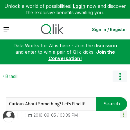
Unlock a world of possibilities!
Login
now and discover
the exclusive benefits awaiting you.
Expand
Sign In / Register
Data Works for AI is here - Join the discussion
and enter to win a pair of Qlik kicks:
Join the
Conversation!
Brasil
Search
‎2016-09-05
03:39 PM