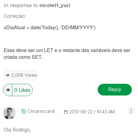
In response to
nicolett_yuri
Correção:
vDiaAtual = date(Today(), 'DD/MM/YYYY')
Essa deve ser um LET e o restante das variáveis deve ser
criada como SET.
2,008 Views
Reply
0
Likes
Cesaraccardi
‎2013-08-22
10:43 AM
Ola Rodrigo,