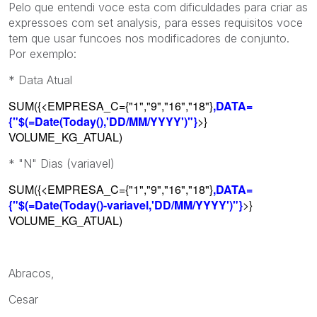
Pelo que entendi voce esta com dificuldades para criar as
expressoes com set analysis, para esses requisitos voce
tem que usar funcoes nos modificadores de conjunto.
Por exemplo:
* Data Atual
SUM({<EMPRESA_C={"1","9","16","18"}
,DATA=
{"$(=Date(Today(),'DD/MM/YYYY')"}
>}
VOLUME_KG_ATUAL)
* "N" Dias (variavel)
SUM({<EMPRESA_C={"1","9","16","18"}
,DATA=
{"$(=Date(Today()-variavel,'DD/MM/YYYY')"}
>}
VOLUME_KG_ATUAL)
Abracos,
Cesar