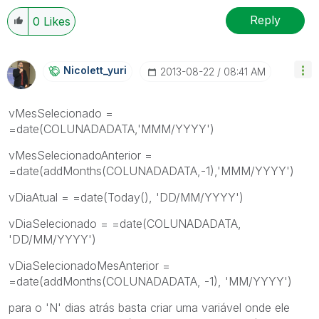
Reply
0
Likes
Nicolett_yuri
‎2013-08-22
08:41 AM
vMesSelecionado =
=date(COLUNADADATA,'MMM/YYYY')
vMesSelecionadoAnterior =
=date(addMonths(COLUNADADATA,-1),'MMM/YYYY')
vDiaAtual = =date(Today(), 'DD/MM/YYYY')
vDiaSelecionado = =date(COLUNADADATA,
'DD/MM/YYYY')
vDiaSelecionadoMesAnterior =
=date(addMonths(COLUNADADATA, -1), 'MM/YYYY')
para o 'N' dias atrás basta criar uma variável onde ele