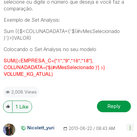
selecione ou digite o número que deseja e você faz a
comparação.
Exemplo de Set Analysis:
Sum ({$<COLUNADADATA={'$(#vMesSelecionado
)'}>}VALOR)
Colocando o Set Analysis no seu modelo
SUM({<EMPRESA_C={"1","9","16","18"},
COLUNADADATA={'$(#vMesSelecionado )'} >}
VOLUME_KG_ATUAL)
2,008 Views
Reply
1
Like
Nicolett_yuri
‎2013-08-22
08:43 AM