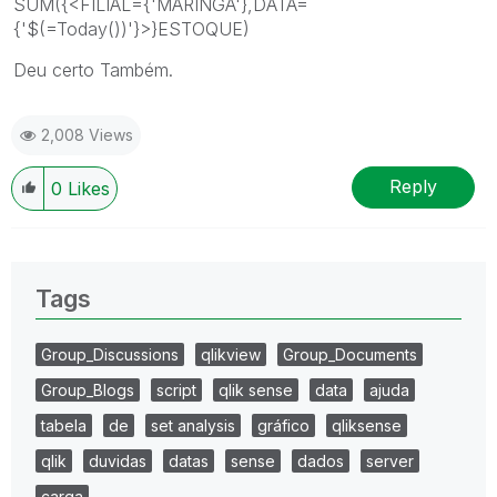
SUM({<FILIAL={'MARINGÁ'},DATA=
{'$(=Today())'}>}ESTOQUE)
Deu certo Também.
2,008 Views
Reply
0
Likes
Tags
Group_Discussions
qlikview
Group_Documents
Group_Blogs
script
qlik sense
data
ajuda
tabela
de
set analysis
gráfico
qliksense
qlik
duvidas
datas
sense
dados
server
carga