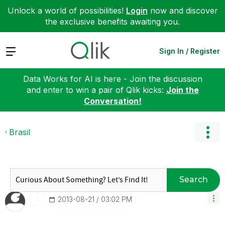
Unlock a world of possibilities!
Login
now and discover
the exclusive benefits awaiting you.
Expand
Sign In / Register
Data Works for AI is here - Join the discussion
and enter to win a pair of Qlik kicks:
Join the
Conversation!
Brasil
Search
‎2013-08-21
03:02 PM