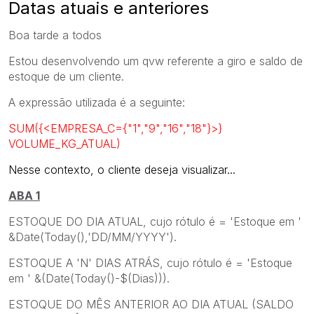
Datas atuais e anteriores
Boa tarde a todos
Estou desenvolvendo um qvw referente a giro e saldo de
estoque de um cliente.
A expressão utilizada é a seguinte:
SUM({<EMPRESA_C={"1","9","16","18"}>}
VOLUME_KG_ATUAL)
Nesse contexto, o cliente deseja visualizar...
ABA 1
ESTOQUE DO DIA ATUAL, cujo rótulo é = 'Estoque em '
&Date(Today(),'DD/MM/YYYY').
ESTOQUE A 'N' DIAS ATRÁS, cujo rótulo é = 'Estoque
em ' &(Date(Today()-$(Dias))).
ESTOQUE DO MÊS ANTERIOR AO DIA ATUAL (SALDO