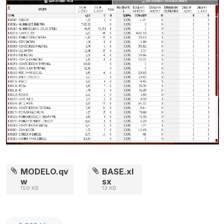
MODELO.qv
BASE.xl
w
sx
159 KB
13 KB