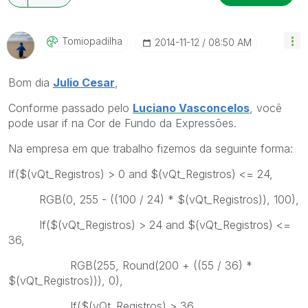
Tomiopadilha
‎2014-11-12
08:50 AM
Bom dia
Julio Cesar
,
Conforme passado pelo
Luciano Vasconcelos
, você
pode usar if na Cor de Fundo da Expressões.
Na empresa em que trabalho fizemos da seguinte forma:
If($(vQt_Registros) > 0 and $(vQt_Registros) <= 24,
RGB(0, 255 - ((100 / 24) * $(vQt_Registros)), 100),
If($(vQt_Registros) > 24 and $(vQt_Registros) <=
36,
RGB(255, Round(200 + ((55 / 36) *
$(vQt_Registros))), 0),
If($(vQt_Registros) > 36,