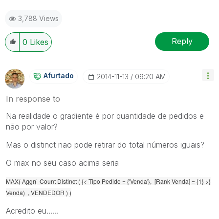
3,788 Views
Reply
0
Likes
Afurtado
‎2014-11-13
09:20 AM
In response to
Na realidade o gradiente é por quantidade de pedidos e
não por valor?
Mas o distinct não pode retirar do total números iguais?
O max no seu caso acima seria
MAX( Aggr( Count Distinct ( {< Tipo Pedido = {'Venda'}, [Rank Venda] = {1} >}
Venda) , VENDEDOR ) )
Acredito eu......