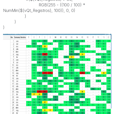
RGB(255 - ((100 / 100) *
NumMin($(vQt_Registros), 100)), 0, 0)
)
)
)