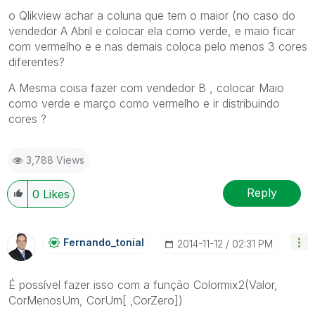
o Qlikview achar a coluna que tem o maior (no caso do
vendedor A Abril e colocar ela como verde, e maio ficar
com vermelho e e nas demais coloca pelo menos 3 cores
diferentes?
A Mesma coisa fazer com vendedor B , colocar Maio
como verde e março como vermelho e ir distribuindo
cores ?
3,788 Views
Reply
0
Likes
Fernando_tonial
‎2014-11-12
02:31 PM
É possível fazer isso com a função
Colormix2(
Valor,
CorMenosUm, CorUm[ ,CorZero]
)