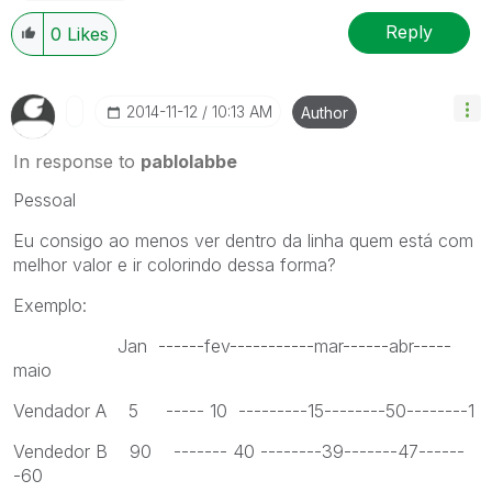
Reply
0
Likes
‎2014-11-12
10:13 AM
Author
In response to
pablolabbe
Pessoal
Eu consigo ao menos ver dentro da linha quem está com
melhor valor e ir colorindo dessa forma?
Exemplo:
Jan ------fev-----------mar------abr-----
maio
Vendador A 5 ----- 10 ---------15--------50--------1
Vendedor B 90 ------- 40 --------39-------47------
-60