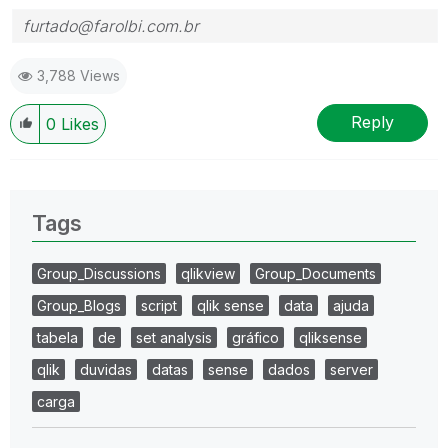
furtado@farolbi.com.br
3,788 Views
Reply
0
Likes
Tags
Group_Discussions
qlikview
Group_Documents
Group_Blogs
script
qlik sense
data
ajuda
tabela
de
set analysis
gráfico
qliksense
qlik
duvidas
datas
sense
dados
server
carga