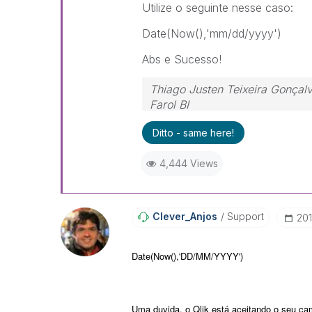
Utilize o seguinte nesse caso:
Date(Now(),'mm/dd/yyyy')
Abs e Sucesso!
Thiago Justen Teixeira Gonçal
Farol BI
WhatsApp: 24 98152-1675
Ditto - same here!
Skype: justen.thiago
4,444 Views
Clever_Anjos
Support
‎20
Date(Now(),'DD/MM/YYYY')
Uma duvida, o Qlik está aceitando o seu cam