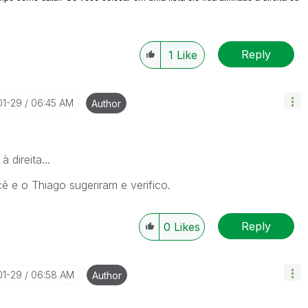
Reply
1
Like
01-29
06:45 AM
Author
 direita...
cê e o Thiago sugeriram e verifico.
Reply
0
Likes
01-29
06:58 AM
Author