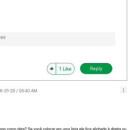
ves
Reply
1
Like
18-01-29
06:40 AM
po como data? Se você colocar em uma lista ele fica alinhado à direita ou