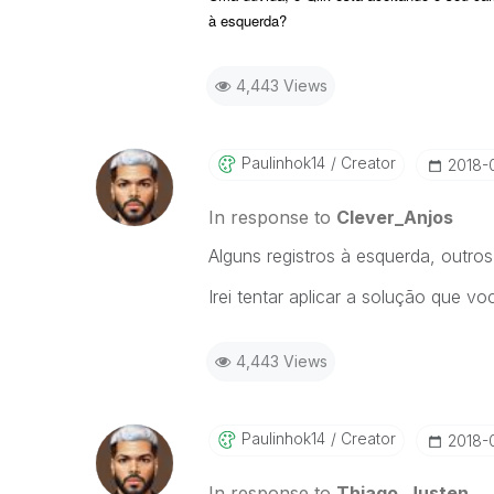
à esquerda?
4,443 Views
Paulinhok14
Creator
‎2018-
In response to
Clever_Anjos
Alguns registros à esquerda, outros à
Irei tentar aplicar a solução que vo
4,443 Views
Paulinhok14
Creator
‎2018-
In response to
Thiago_Justen_