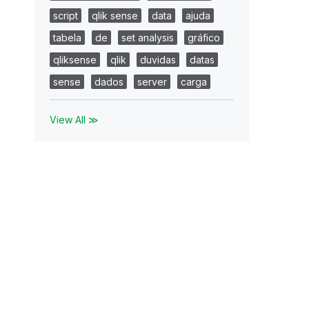
script
qlik sense
data
ajuda
tabela
de
set analysis
gráfico
qliksense
qlik
duvidas
datas
sense
dados
server
carga
View All ≫