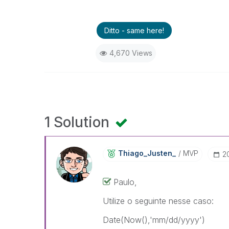
Ditto - same here!
4,670 Views
1 Solution
Thiago_Justen_
MVP
‎
Paulo,
Utilize o seguinte nesse caso:
Date(Now(),'mm/dd/yyyy')