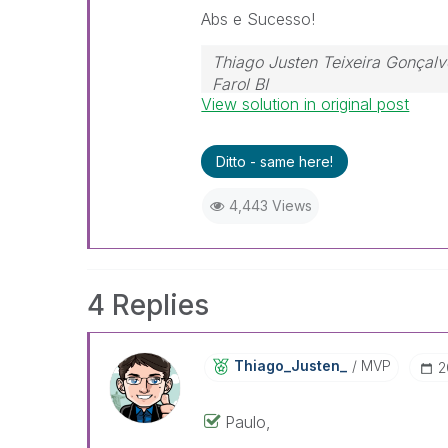
Abs e Sucesso!
Thiago Justen Teixeira Gonçalv
Farol BI
View solution in original post
WhatsApp: 24 98152-1675
Skype: justen.thiago
Ditto - same here!
4,443 Views
4 Replies
Thiago_Justen_
MVP
‎
Paulo,