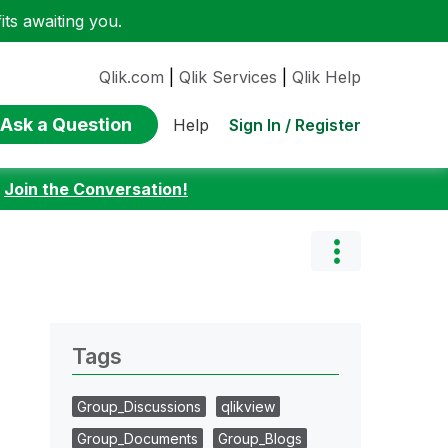
ts awaiting you.
Qlik.com
|
Qlik Services
|
Qlik Help
Ask a Question
Sign In / Register
Help
:
Join the Conversation!
Tags
Group_Discussions
qlikview
Group_Documents
Group_Blogs