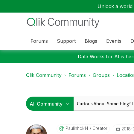
Unlock a world o
Forums
Support
Blogs
Events
D
Data Works for AI is here
Qlik Community
Forums
Groups
Locati
Paulinhok14
Creator
‎2018-