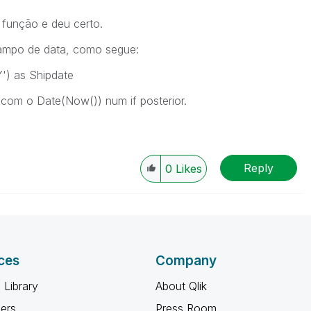
 função e deu certo.
 campo de data, como segue:
') as Shipdate
com o Date(Now()) num if posterior.
Reply
0
Likes
ces
Company
 Library
About Qlik
ners
Press Room