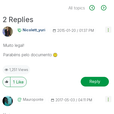
All topics
2 Replies
Nicolett_yuri
‎2015-01-20
01:37 PM
Muito legal!
Parabéns pelo documento
1,251 Views
Reply
1
Like
Mauroponte
‎2017-05-03
04:11 PM