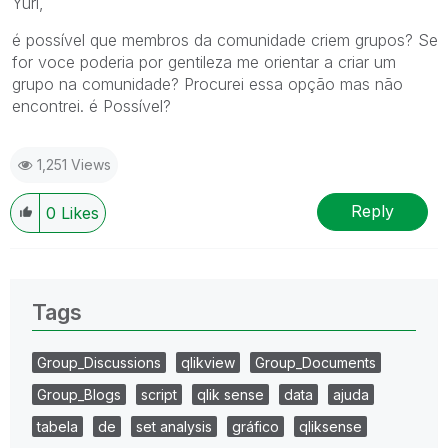
Yuri,
é possível que membros da comunidade criem grupos? Se
for voce poderia por gentileza me orientar a criar um
grupo na comunidade? Procurei essa opção mas não
encontrei. é Possível?
1,251 Views
Reply
0
Likes
Tags
Group_Discussions
qlikview
Group_Documents
Group_Blogs
script
qlik sense
data
ajuda
tabela
de
set analysis
gráfico
qliksense