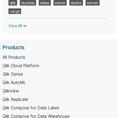
qlik
duvidas
datas
sense
dados
server
carga
View All ≫
Products
All Products
Qlik Cloud Platform
Qlik Sense
Qlik AutoML
QlikView
Qlik Replicate
Qlik Compose for Data Lakes
Qlik Compose for Data Warehouse