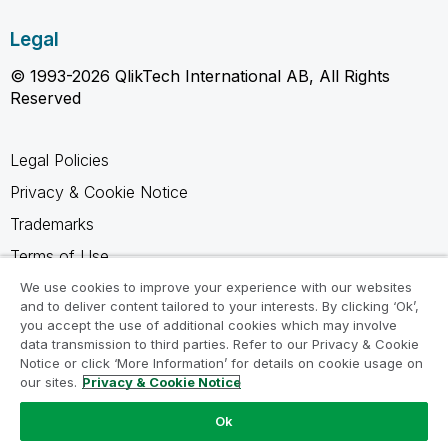
Legal
© 1993-2026 QlikTech International AB, All Rights
Reserved
Legal Policies
Privacy & Cookie Notice
Trademarks
Terms of Use
Legal Agreements
We use cookies to improve your experience with our websites
and to deliver content tailored to your interests. By clicking ‘Ok’,
Product Terms
you accept the use of additional cookies which may involve
data transmission to third parties. Refer to our Privacy & Cookie
Do not share my info
Notice or click ‘More Information’ for details on cookie usage on
our sites.
Privacy & Cookie Notice
Ok