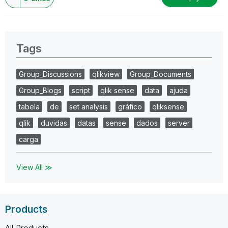
Tags
Group_Discussions
qlikview
Group_Documents
Group_Blogs
script
qlik sense
data
ajuda
tabela
de
set analysis
gráfico
qliksense
qlik
duvidas
datas
sense
dados
server
carga
View All ≫
Products
All Products