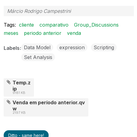
Márcio Rodrigo Campestrini
Tags:
cliente
comparativo
Group_Discussions
meses
periodo anterior
venda
Data Model
expression
Scripting
Labels
Set Analysis
Temp.z
ip
9181 KB
Venda em período anterior.qv
w
2197 KB
Ditto - same here!