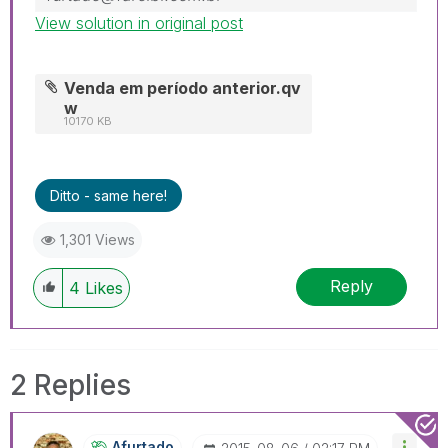
View solution in original post
Venda em período anterior.qv
w
10170 KB
Ditto - same here!
1,301 Views
Reply
4
Likes
2 Replies
Afurtado