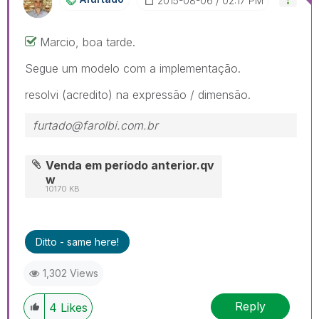
‎2015-08-06
02:17 PM
Marcio, boa tarde.
Segue um modelo com a implementação.
resolvi (acredito) na expressão / dimensão.
furtado@farolbi.com.br
Venda em período anterior.qv
w
10170 KB
Ditto - same here!
1,302 Views
Reply
4
Likes