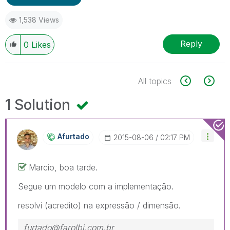
1,538 Views
Reply
0
Likes
All topics
1 Solution
Afurtado
‎2015-08-06
02:17 PM
Marcio, boa tarde.
Segue um modelo com a implementação.
resolvi (acredito) na expressão / dimensão.
furtado@farolbi.com.br