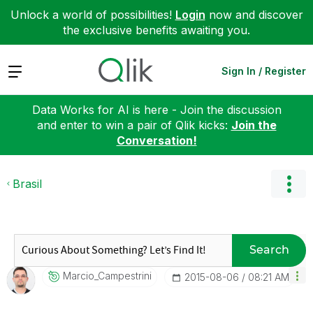
Unlock a world of possibilities!
Login
now and discover
the exclusive benefits awaiting you.
Expand
Sign In / Register
Data Works for AI is here - Join the discussion
and enter to win a pair of Qlik kicks:
Join the
Conversation!
Brasil
Search
Marcio_Campestr
Ini
‎2015-08-06
08:21 AM